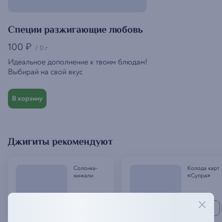
Специи разжигающие любовь
100
₽
/
0 г
Идеальное дополнение к твоим блюдам!
Выбирай на свой вкус
В корзину
Джигиты рекомендуют
Солонка-
Колода карт
хинкали
«Супра»
670
370
₽
₽