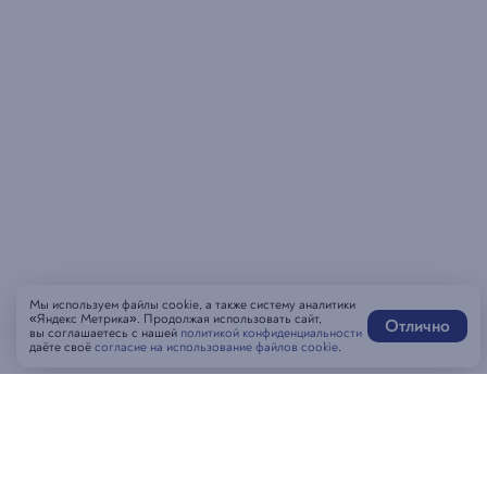
Мы используем файлы cookie, а также систему аналитики
«Яндекс Метрика». Продолжая использовать сайт,
Отлично
вы соглашаетесь с нашей
политикой конфиденциальности
даёте своё
согласие на использование файлов cookie
.