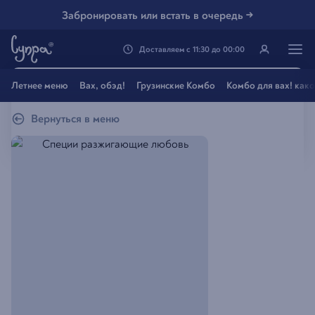
Забронировать или встать в очередь →
Доставляем
с
11:30
до
00:00
Генацвале, твой город
Летнее меню
Вах, обэд!
Грузинские Комбо
Комбо для вах! как
Владивосток
?
Вернуться в меню
Все вэрно
Нэт, другой