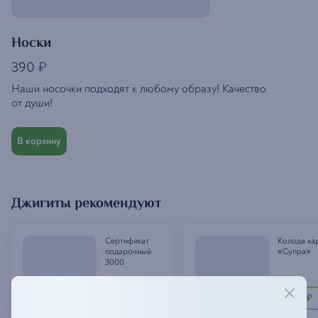
Носки
390
₽
Наши носочки подходят к любому образу! Качество
от души!
В корзину
Джигиты рекомендуют
Сертификат
Колода ка
подарочный
«Супра»
3000
3 000
370
₽
₽