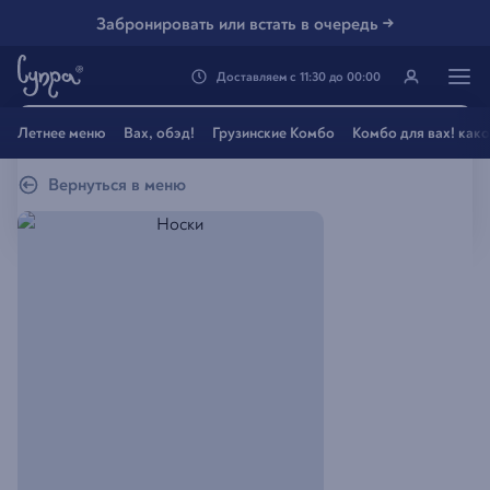
Забронировать или встать в очередь →
Доставляем
с
11:30
до
00:00
Генацвале, твой город
Летнее меню
Вах, обэд!
Грузинские Комбо
Комбо для вах! как
Владивосток
?
Вернуться в меню
Все вэрно
Нэт, другой