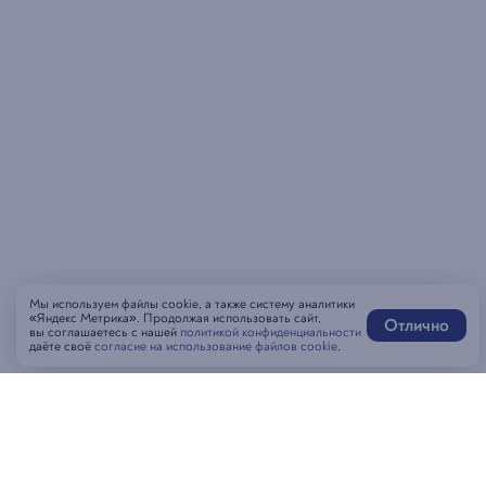
Мы используем файлы cookie, а также систему аналитики
«Яндекс Метрика». Продолжая использовать сайт,
Отлично
вы соглашаетесь с нашей
политикой конфиденциальности
даёте своё
согласие на использование файлов cookie
.