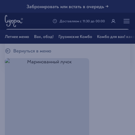
Забронировать или встать в очередь →
Доставляем
с
11:30
до
00:00
Генацвале, твой город
Летнее меню
Вах, обэд!
Грузинские Комбо
Комбо для вах! как
Владивосток
?
Вернуться в меню
Все вэрно
Нэт, другой