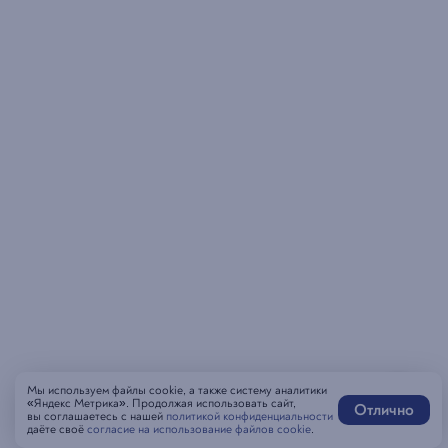
Мы используем файлы cookie, а также систему аналитики
«Яндекс Метрика». Продолжая использовать сайт,
Отлично
вы соглашаетесь с нашей
политикой конфиденциальности
даёте своё
согласие на использование файлов cookie
.