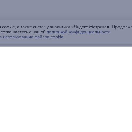
cookie, а также систему аналитики «Яндекс Метрика». Продолж
ы соглашаетесь с нашей
политикой конфиденциальности
на использование файлов cookie
.
тораны
Контакты
Пиши в MAX, 
ивосток
Пиши в MAX, Ген
дивосток, ул. Русская, 55Б