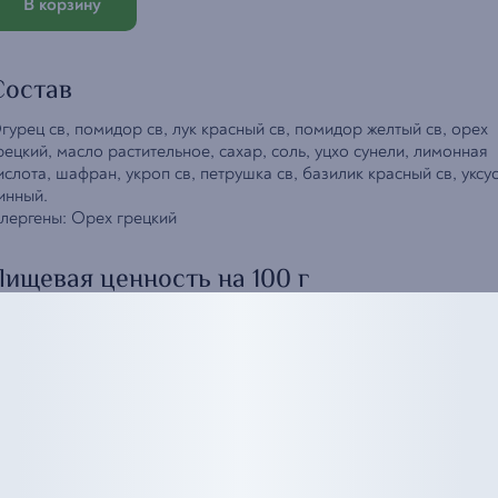
В корзину
Состав
гурец св, помидор св, лук красный св, помидор желтый св, орех
рецкий, масло растительное, сахар, соль, уцхо сунели, лимонная
ислота, шафран, укроп св, петрушка св, базилик красный св, уксу
инный.
лергены: Орех грецкий
Пищевая ценность на 100 г
елки
—
3,65 г
иры
—
14,14 г
глеводы
—
8,41 г
нергетическая ценность
—
175,56 ккал
Вернуться в меню