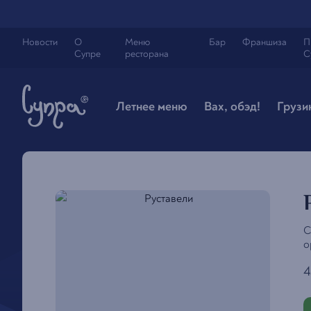
Новости
О
Меню
Бар
Франшиза
П
Супре
ресторана
С
Летнее меню
Вах, обэд!
Грузи
С
о
4