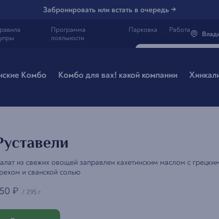
Забронировать или встать в очередь →
равила
Программа
Парковка
Работа
Влад
упры
лояльности
Генацвале, 
Владив
нские Комбо
Комбо для вах! какой компании
Хинкал
Все вэрно
Руставели
алат из свежих овощей заправлен кахетинским маслом с грецки
рехом и сванской солью
50
₽
/
295 г