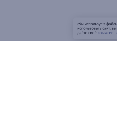
Мы используем файлы 
использовать сайт, в
даёте своё
согласие 
Гостям
Рес
Влад
Новости и акции
Вла