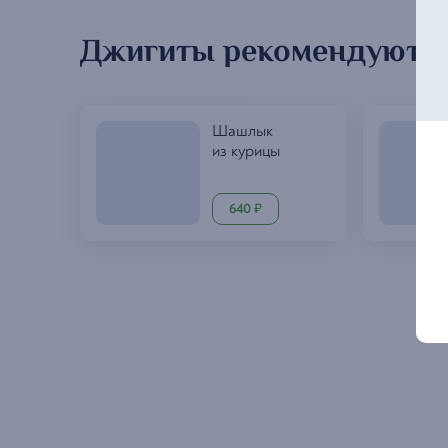
Джигиты рекомендуют
Шашлык
из курицы
640
₽