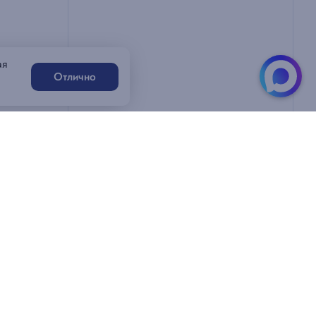
ая
Отлично
Написать нам
Генацвале!
ацвале!