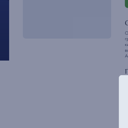
О
г
к
в
А
Б
Ж
У
Э