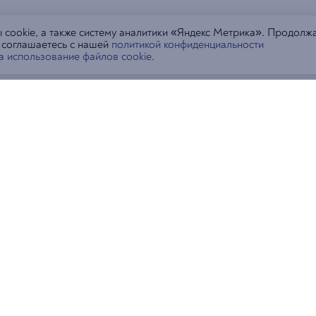
cookie, а также систему аналитики «Яндекс Метрика». Продолж
ы соглашаетесь с нашей
политикой конфиденциальности
на использование файлов cookie
.
тораны
Контакты
Пиши в MAX, 
ивосток
Пиши в MAX, Ген
дивосток, ул. Русская, 55Б
+7 (423) 202-
дивосток, ул. Океанский пр-т, 117
helpsupra@sup