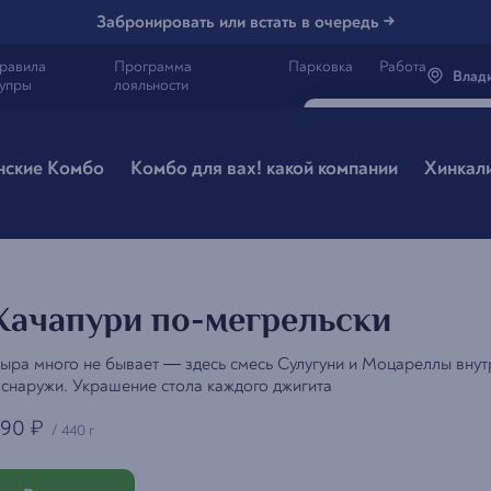
Забронировать или встать в очередь →
равила
Программа
Парковка
Работа
Влад
упры
лояльности
Генацвале, 
Владив
нские Комбо
Комбо для вах! какой компании
Хинкал
Все вэрно
Хачапури по-мегрельски
ыра много не бывает — здесь смесь Сулугуни и Моцареллы внут
 снаружи. Украшение стола каждого джигита
690
₽
/
440 г