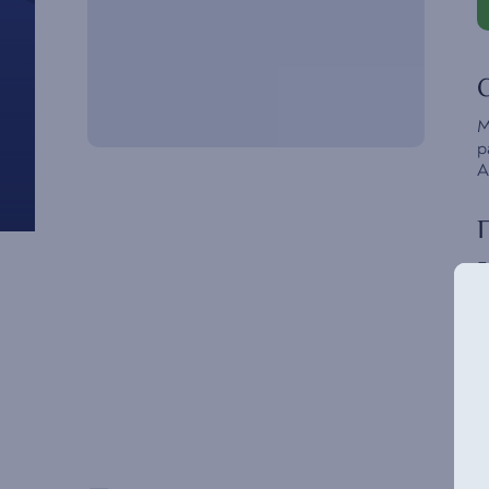
М
р
А
Б
Ж
У
Э