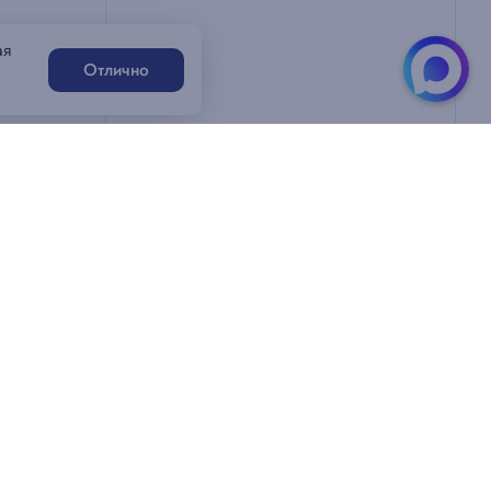
ая
Отлично
Написать нам
Генацвале!
ацвале!
99-60
MAX-бот
ravl.ru