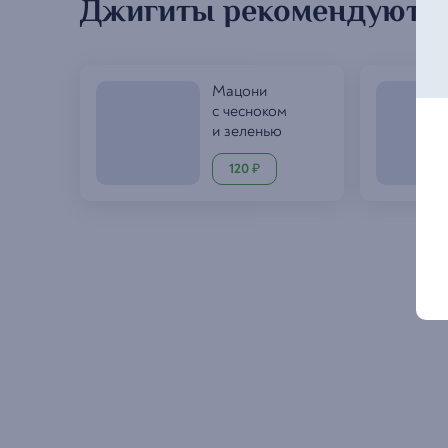
Джигиты рекомендуют
Мацони
с чесноком
и зеленью
120
₽