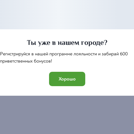
Бастурма
Комбо хачапури
-
10
%
«Супер сыр»
Ты уже в нашем городе?
890
1 950
1 750
₽
₽
₽
Регистрируйся в нашей программе лояльности и забирай 600
приветственных бонусов!
Хорошо