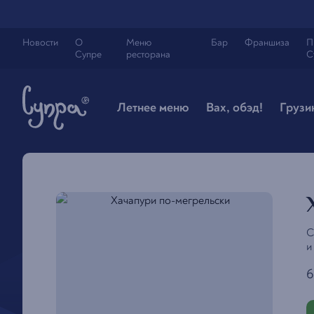
Новости
О
Меню
Бар
Франшиза
П
Супре
ресторана
С
Летнее меню
Вах, обэд!
Грузи
С
и