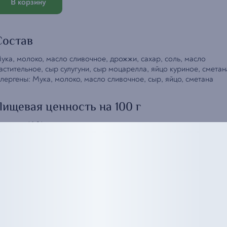
В корзину
Состав
ука, молоко, масло сливочное, дрожжи, сахар, соль, масло
астительное, сыр сулугуни, сыр моцарелла, яйцо куриное, сметан
лергены: Мука, молоко, масло сливочное, сыр, яйцо, сметана
Пищевая ценность на 100 г
елки
—
16,31 г
иры
—
16,77 г
глеводы
—
24,66 г
нергетическая ценность
—
314,78 ккал
Вернуться в меню