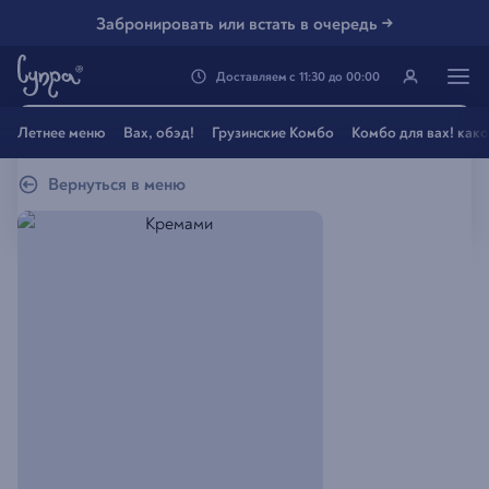
Забронировать или встать в очередь →
Доставляем
с
11:30
до
00:00
Генацвале, твой город
Летнее меню
Вах, обэд!
Грузинские Комбо
Комбо для вах! как
Владивосток
?
Вернуться в меню
Все вэрно
Нэт, другой