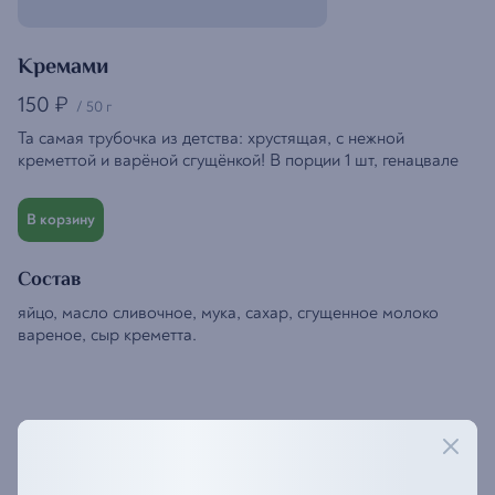
Кремами
150
₽
/
50 г
Та самая трубочка из детства: хрустящая, с нежной
креметтой и варёной сгущёнкой! В порции 1 шт, генацвале
В корзину
Состав
яйцо, масло сливочное, мука, сахар, сгущенное молоко
вареное, сыр креметта.