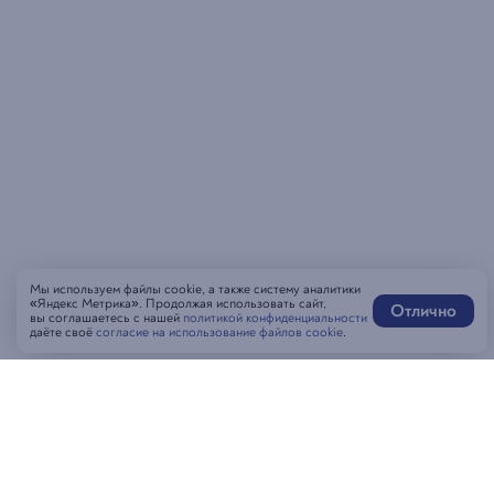
Мы используем файлы cookie, а также систему аналитики
«Яндекс Метрика». Продолжая использовать сайт,
Отлично
вы соглашаетесь с нашей
политикой конфиденциальности
даёте своё
согласие на использование файлов cookie
.