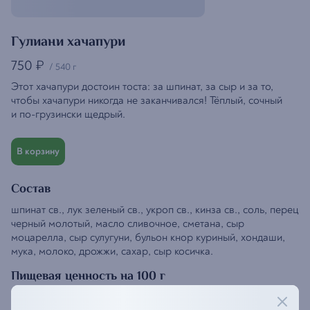
Гулиани хачапури
750
₽
/
540 г
Этот хачапури достоин тоста: за шпинат, за сыр и за то,
чтобы хачапури никогда не заканчивался! Тёплый, сочный
и по-грузински щедрый.
В корзину
Состав
шпинат св., лук зеленый св., укроп св., кинза св., соль, перец
черный молотый, масло сливочное, сметана, сыр
моцарелла, сыр сулугуни, бульон кнор куриный, хондаши,
мука, молоко, дрожжи, сахар, сыр косичка.
Пищевая ценность на 100 г
Белки
—
11,05 г