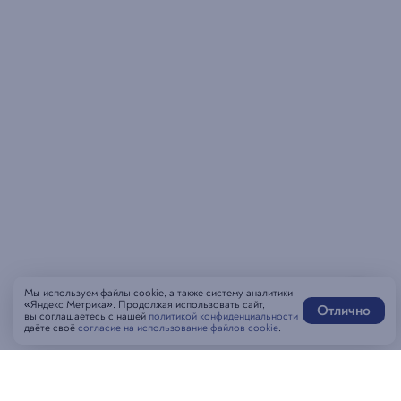
Мы используем файлы cookie, а также систему аналитики
«Яндекс Метрика». Продолжая использовать сайт,
Отлично
вы соглашаетесь с нашей
политикой конфиденциальности
даёте своё
согласие на использование файлов cookie
.