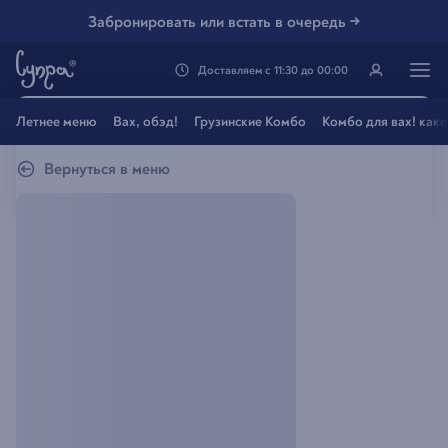
Забронировать или встать в очередь →
Доставляем
с
11:30
до
00:00
Генацвале, твой город
Летнее меню
Вах, обэд!
Грузинские Комбо
Комбо для вах! как
Владивосток
?
Вернуться в меню
Все вэрно
Нэт, другой