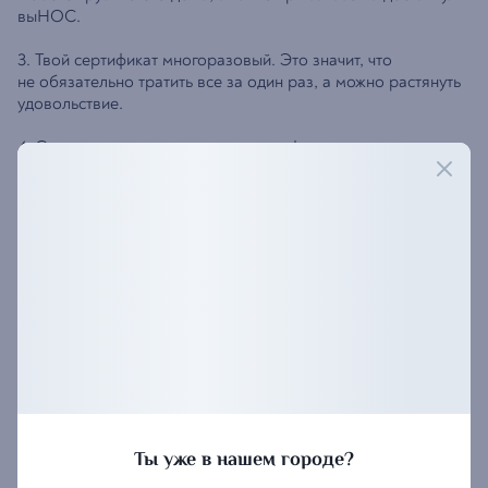
выНОС.
3. Твой сертификат многоразовый. Это значит, что
не обязательно тратить все за один раз, а можно растянуть
удовольствие.
4. Сувениры и услуги оплатить сертификатом не получится,
он действует только при оплате блюд и напитков.
5. Если у тебя есть второй сертификат — отлично, при
оплате чека можно совмещать.
6. Не забудь взять сертификат в ресторан. Если ты хочешь
оплатить заказ сертификатом, то его нужно предоставить
официанту/курьеру. Фото или номер сертификата
не подойдет!
Проведи время с удовольствием в кругу близких и родных!
Acca!
Ты уже в нашем городе?