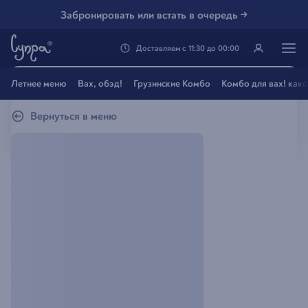
Забронировать или встать в очередь →
Доставляем
с
11:30
до
00:00
Генацвале, твой город
Летнее меню
Вах, обэд!
Грузинские Комбо
Комбо для вах! как
Владивосток
?
Вернуться в меню
Все вэрно
Нэт, другой