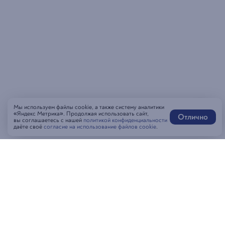
Мы используем файлы cookie, а также систему аналитики
«Яндекс Метрика». Продолжая использовать сайт,
Отлично
вы соглашаетесь с нашей
политикой конфиденциальности
даёте своё
согласие на использование файлов cookie
.