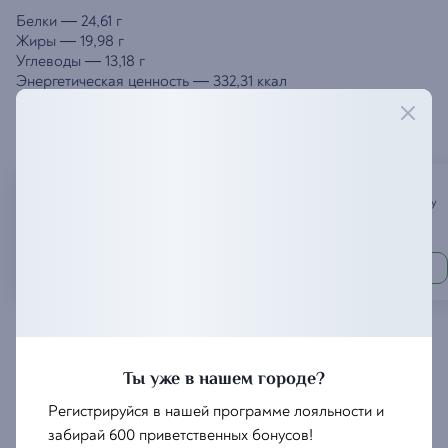
Белки
—
24,61 г
Жиры
—
19,98 г
Углеводы
—
13,18 г
Энергетическая ценность
—
332,31 ккал
Джигиты рекомендуют
Мачахели
Овощи
к шашлыку
490
290
₽
₽
Ты уже в нашем городе?
Регистрируйся в нашей программе лояльности и
забирай 600 приветственных бонусов!