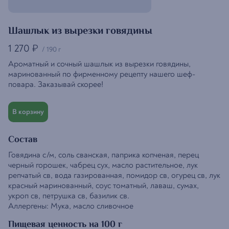
Шашлык из вырезки говядины
1 270
₽
/
190 г
Ароматный и сочный шашлык из вырезки говядины,
маринованный по фирменному рецепту нашего шеф-
повара. Заказывай скорее!
В корзину
Состав
Говядина с/м, соль сванская, паприка копченая, перец
черный горошек, чабрец сух, масло растительное, лук
репчатый св, вода газированная, помидор св, огурец св, лук
красный маринованный, соус томатный, лаваш, сумах,
укроп св, петрушка св, базилик св.
Аллергены: Мука, масло сливочное
Пищевая ценность на 100 г