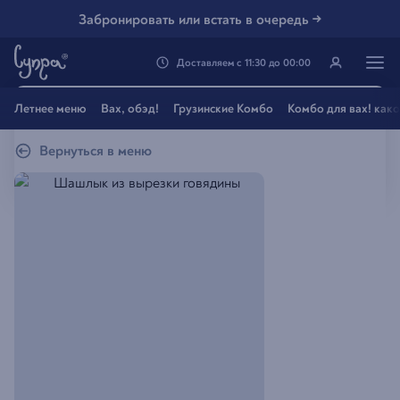
Забронировать или встать в очередь →
Доставляем
с
11:30
до
00:00
Генацвале, твой город
Летнее меню
Вах, обэд!
Грузинские Комбо
Комбо для вах! как
Владивосток
?
Вернуться в меню
Все вэрно
Нэт, другой