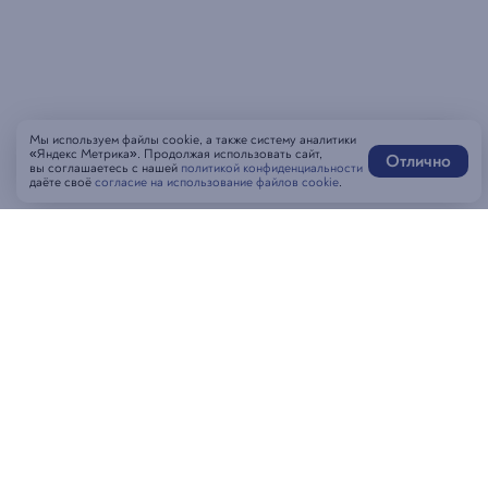
Мы используем файлы cookie, а также систему аналитики
«Яндекс Метрика». Продолжая использовать сайт,
Отлично
вы соглашаетесь с нашей
политикой конфиденциальности
даёте своё
согласие на использование файлов cookie
.
Написать нам
MAX-бот
Оставить отзыв
Забронировать стол