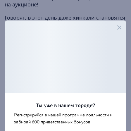
на аукционе!
Говорят, в этот день даже хинкали становятся
больше…
но это не точно 😉
Приходи, дорогой, проверим вместе!
Будет вкусно, шумно и по-грузински душевно
🍷
Забронировать
Ты уже в нашем городе?
Регистрируйся в нашей программе лояльности и
забирай 600 приветственных бонусов!