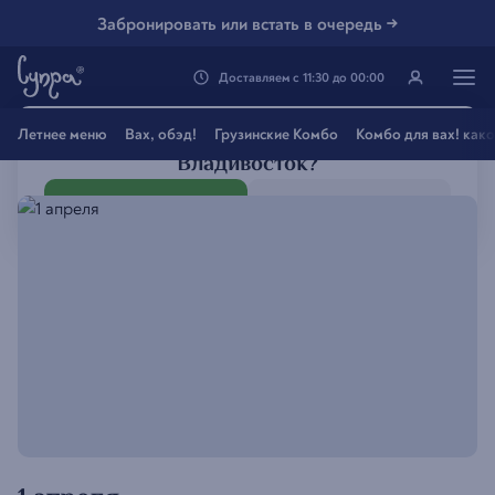
Забронировать или встать в очередь →
Доставляем
с
11:30
до
00:00
Генацвале, твой город
Летнее меню
Вах, обэд!
Грузинские Комбо
Комбо для вах! как
Владивосток
?
Все вэрно
Нэт, другой