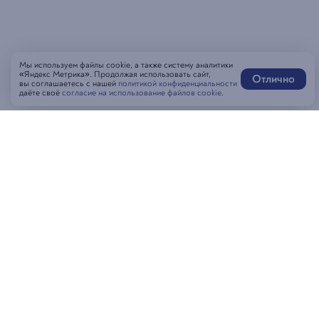
Мы используем файлы cookie, а также систему аналитики
«Яндекс Метрика». Продолжая использовать сайт,
Отлично
вы соглашаетесь с нашей
политикой конфиденциальности
даёте своё
согласие на использование файлов cookie
.
Написать нам
MAX-бот
Оставить отзыв
Забронировать стол