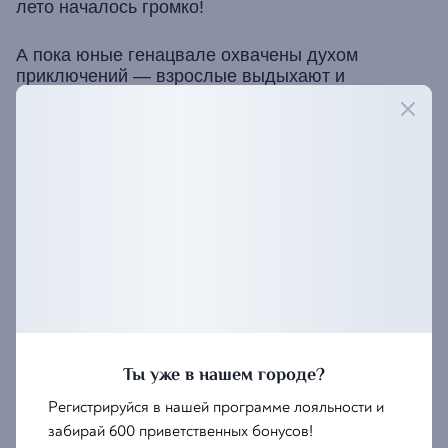
лето началось громко!
А пока юные генацвале охвачены духом
приключений — взрослые выдыхают и
наслаждаются любимыми хинкали с вином 🤌❤️
Вот это и есть правильное начало лета. Мамой
клянусь!
💰 Участие в мастер-классах — депозит 500
₽
📲 Места ограничены — записывайтесь через
HelpSupraBot
@
Ты уже в нашем городе?
Регистрируйся в нашей программе лояльности и
забирай 600 приветственных бонусов!