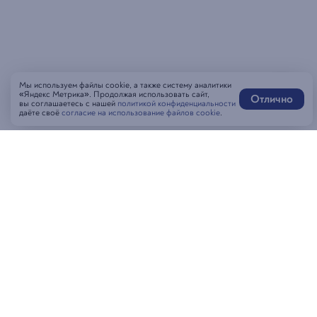
Мы используем файлы cookie, а также систему аналитики
«Яндекс Метрика». Продолжая использовать сайт,
Отлично
вы соглашаетесь с нашей
политикой конфиденциальности
даёте своё
согласие на использование файлов cookie
.
Написать нам
MAX-бот
Оставить отзыв
Забронировать стол