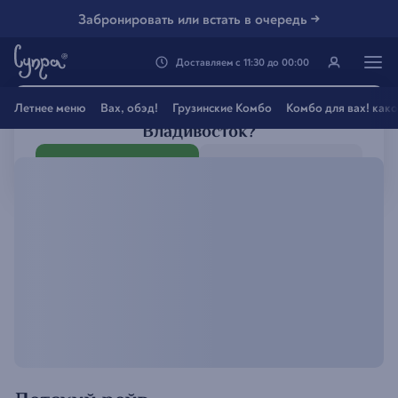
Забронировать или встать в очередь →
Доставляем
с
11:30
до
00:00
Генацвале, твой город
Летнее меню
Вах, обэд!
Грузинские Комбо
Комбо для вах! как
Владивосток
?
Все вэрно
Нэт, другой