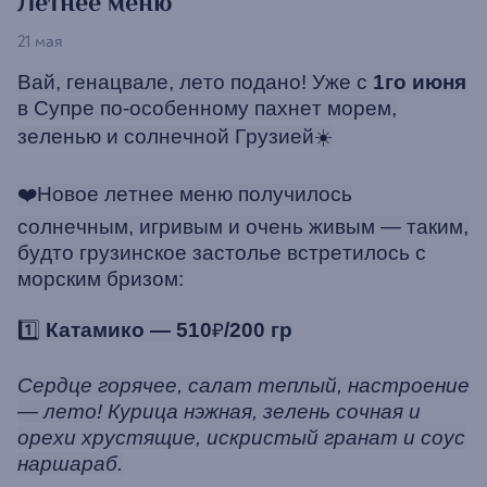
Летнее меню
21 мая
Вай, генацвале, лето подано! Уже с
1го июня
в Супре по-особенному пахнет морем,
зеленью и солнечной Грузией☀️
❤️Новое летнее меню получилось
солнечным, игривым и очень живым — таким,
будто грузинское застолье встретилось с
морским бризом:
1️⃣
Катамико — 510
₽
/200 гр
Сердце горячее, салат теплый, настроение
— лето! Курица нэжная, зелень сочная и
орехи хрустящие, искристый гранат и соус
наршараб.