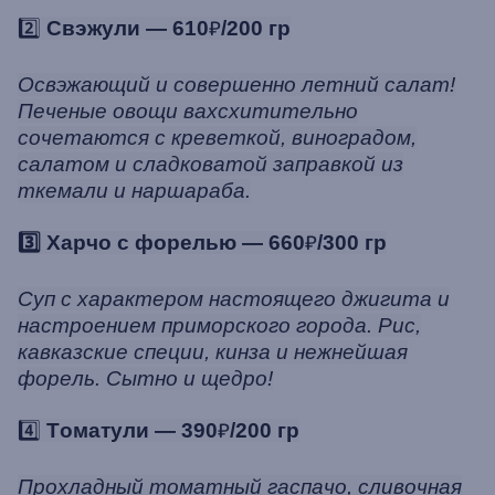
2️⃣
Свэжули — 610
₽
/200 гр
Освэжающий и совершенно летний салат!
Печеные овощи вахсхитительно
сочетаются с креветкой, виноградом,
салатом и сладковатой заправкой из
ткемали и наршараба.
3️⃣ Харчо с форелью — 660
₽
/300 гр
Суп с характером настоящего джигита и
настроением приморского города. Рис,
кавказские специи, кинза и нежнейшая
форель. Сытно и щедро!
4️⃣
Томатули — 390
₽
/200 гр
Прохладный томатный гаспачо, сливочная