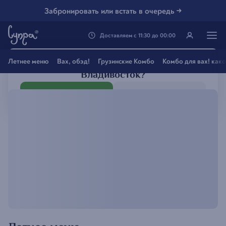
Забронировать или встать в очередь →
Доставляем
с
11:30
до
00:00
Генацвале, твой город
Летнее меню
Вах, обэд!
Грузинские Комбо
Комбо для вах! как
Владивосток
?
Все вэрно
Нэт, другой