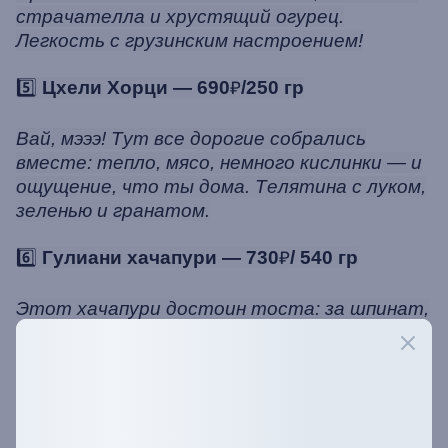
страчателла и хрустящий огурец.
Легкость с грузинским настроением!
5️⃣
Цхели Хорци — 690
₽
/250 гр
Вай, мэээ! Тут все дорогие собрались
вместе: тепло, мясо, немного кислинки — и
ощущение, что ты дома. Телятина с луком,
зеленью и гранатом.
6️⃣
Гулиани хачапури — 730
₽
/ 540 гр
Этот хачапури достоин тоста: за шпинат,
за сыр и за то, чтобы хачапури никогда не
заканчивался! Тёплый, сочный и по-грузински
щедрый.
7️⃣
Мореули — 830
₽
/230 гр