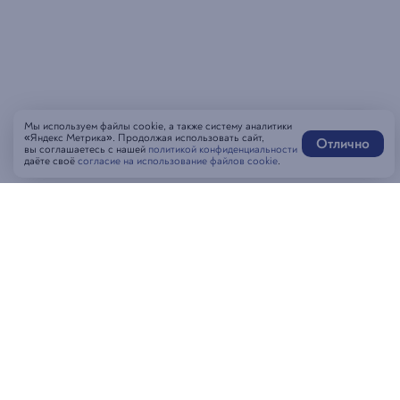
Мы используем файлы cookie, а также систему аналитики
«Яндекс Метрика». Продолжая использовать сайт,
Отлично
вы соглашаетесь с нашей
политикой конфиденциальности
даёте своё
согласие на использование файлов cookie
.
Написать нам
MAX-бот