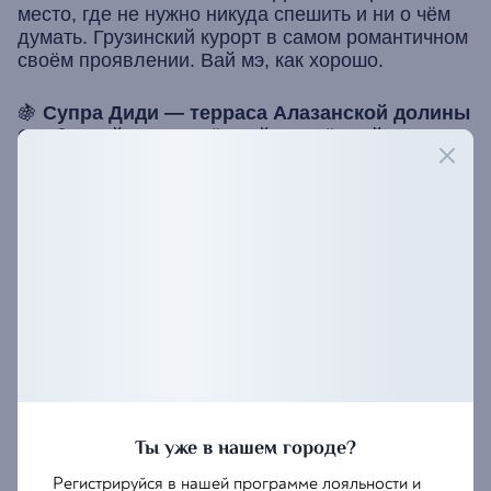
место, где не нужно никуда спешить и ни о чём
думать. Грузинский курорт в самом романтичном
своём проявлении. Вай мэ, как хорошо.
🍇
Супра Диди — терраса Алазанской долины
Особенный воздух, тёплый, напоённый
виноградом и духом настоящего грузинского
застолья. Здравница Алазанской долины
открывает летний сезон под открытым небом:
вино, воздух и вся сила долины прямо здесь.
Путёвки не нужны — просто бронируй стол.
Грузинский курорт ждёт тебя, генацвале!
Забронировать
Ты уже в нашем городе?
Регистрируйся в нашей программе лояльности и