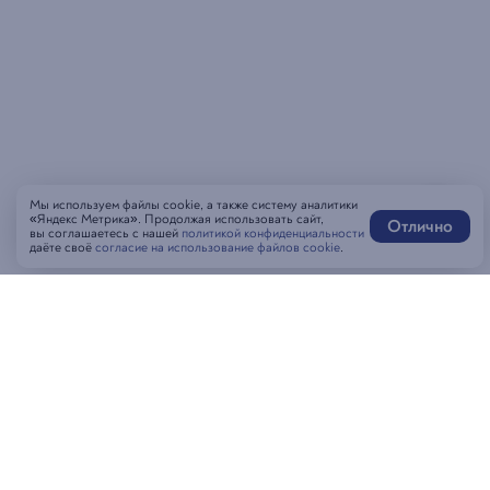
Мы используем файлы cookie, а также систему аналитики
«Яндекс Метрика». Продолжая использовать сайт,
Отлично
вы соглашаетесь с нашей
политикой конфиденциальности
даёте своё
согласие на использование файлов cookie
.
Написать нам
MAX-бот