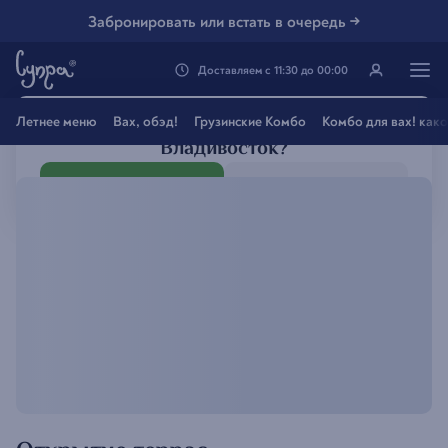
Забронировать или встать в очередь →
Доставляем
с
11:30
до
00:00
Генацвале, твой город
Летнее меню
Вах, обэд!
Грузинские Комбо
Комбо для вах! как
Владивосток
?
Все вэрно
Нэт, другой