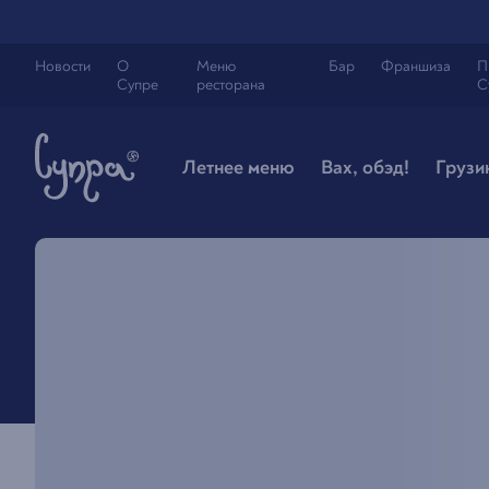
Новости
О
Меню
Бар
Франшиза
П
Супре
ресторана
С
Летнее меню
Вах, обэд!
Грузи