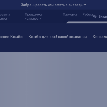
Забронировать или встать в очередь →
равила
Программа
Парковка
Работа
Влад
упры
лояльности
Генацвале, 
Владив
нские Комбо
Комбо для вах! какой компании
Хинкал
Все вэрно