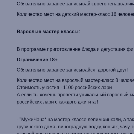
Обязательно заранее записывай своего
генацвалик
Количество мест на детский масте
Взрослые мастер-классы:
В программе приготовление блюда и дегустация фи
Ограничение 18+
Обязательно заранее записывайся, дорогой друг!
Количество мест на взрослый мастер-класс 8 челове
Стоимость участия - 1100 российских лари
А если ты хочешь провести уникальный взрослый ма
российских лари с каждого
джигита !
- "
МужиЧача
* на мастер-классе лепим
хинкали
, а т
грузинского дома- виноградную водку, коньяк, чачу,
вкуснейшие соленья в самом гостеприимном грузи