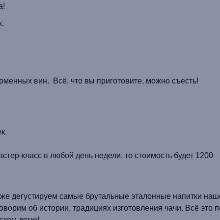
а
!
р-класс 16 человек.
рменных вин. Всё, что вы приготовите, можно съесть!
к.
стер-класс в любой день недели, то стоимость будет 1200
акже дегустируем самые брутальные эталонные напитки наш
 говорим об истории, традициях изготовления чачи. Всё это 
нском доме!