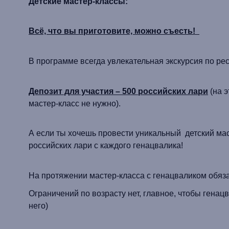
Детские мастер-классы:
Всё, что вы приготовите, можно съесть!
В программе всегда увлекательная экскурсия по ре
Депозит для участия – 500 российских лари
(на э
мастер-класс не нужно).
А если ты хочешь провести
уникальный детский
мас
российских лари с каждого
генацвалика
!
На протяжении мастер-класса с
генацваликом
обяза
Ограничений по возрасту нет, главное, чтобы
генацв
него)