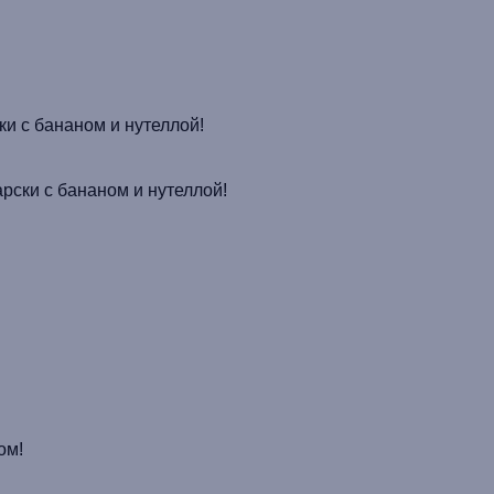
ки
с бананом и
нутеллой
!
арски
с бананом и
нутеллой
!
!
ком!