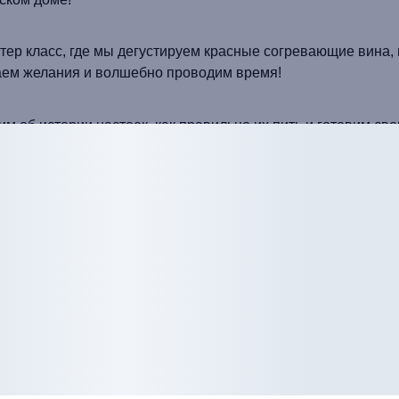
астер класс, где мы дегустируем красные согревающие вина,
ваем желания и волшебно проводим время!
рим об истории настоек, как правильно их пить и готовим св
й.
стойкой.
что-нибудь очень вкусное под бокал белого и бокал красног
идумать что-то новое и интересное!
!