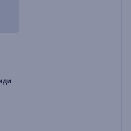
иди
-