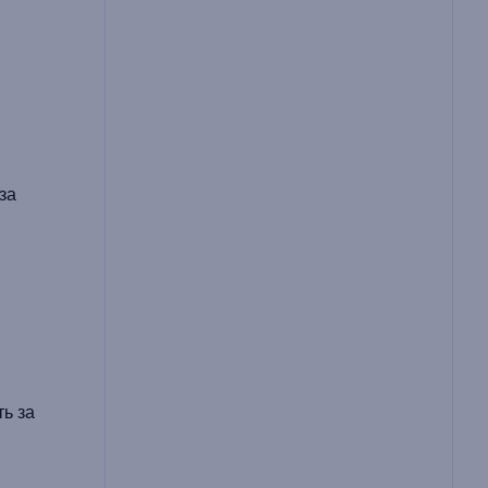
за
ть за