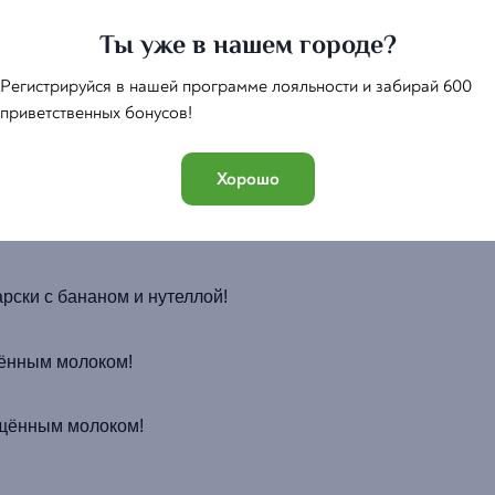
Ты уже в нашем городе?
Регистрируйся в нашей программе лояльности и забирай 600
приветственных бонусов!
Хорошо
ки
с бананом и
нутеллой
!
арски
с бананом и
нутеллой
!
ущённым молоком!
гущённым молоком!