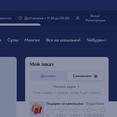
Вход/
ивосток
Доставляем
с
11:30
до
00:00
Регистрация
твой город
осток
?
и
Супы
Мангал
Все на шашлыки!
Чебуреки и ха
Нэт, другой
Мой заказ
Доставка
Самовывоз
Указать адрес
Укажи адрес — скажем, когда будет готово!
Подарок за самовывоз
Подробнee
0
₽
2 100
₽
2 600
₽
3 000
₽
5 000
₽