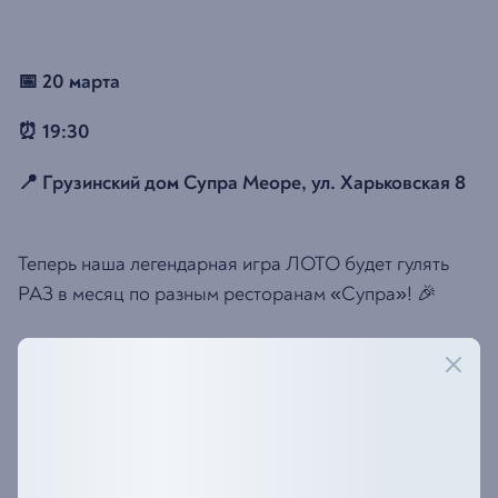
📅 20 марта
⏰ 19:30
📍 Грузинский дом Супра Меоре, ул. Харьковская 8
Теперь наша легендарная игра ЛОТО будет гулять
РАЗ в месяц по разным ресторанам «Супра»! 🎉
Но это ещё не всё! Те, кто займёт призовые места, не
только унесут с собой крутые подарки, но и
автоматически попадут на наш грандиозный День
Рождения в феврале! 🥳 Там их ждёт СУПЕР ИГРА –
настоящий взрыв веселья и азарта!