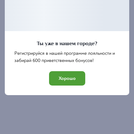
Места ограничены, так что не тяните время — скорее
бронируйте! 😉
Ты уже в нашем городе?
Пусть этот вечер станет началом новых историй и
Регистрируйся в нашей программе лояльности и
ярких побед! АСАААА💫
забирай 600 приветственных бонусов!
Хорошо
Забронировать