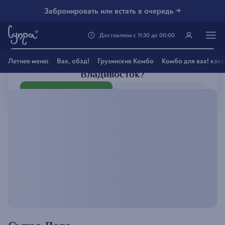
Забронировать или встать в очередь →
Доставляем
с
11:30
до
00:00
Генацвале, твой город
Летнее меню
Вах, обэд!
Грузинские Комбо
Комбо для вах! как
Владивосток
?
Все вэрно
Нэт, другой