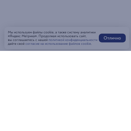
Мы используем файлы cookie, а также систему аналитики
«Яндекс Метрика». Продолжая использовать сайт,
Отлично
вы соглашаетесь с нашей
политикой конфиденциальности
даёте своё
согласие на использование файлов cookie
.
Написать нам
MAX-бот
Оставить отзыв
Забронировать стол