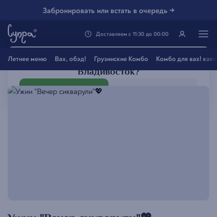
Забронировать или встать в очередь →
Доставляем
с
11:30
до
00:00
Генацвале, твой город
Летнее меню
Вах, обэд!
Грузинские Комбо
Комбо для вах! как
Владивосток
?
Все вэрно
Нэт, другой