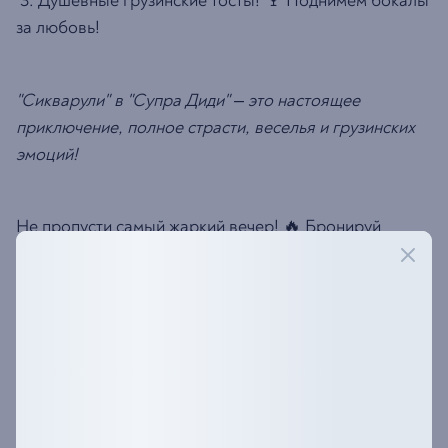
3. Душевные грузинские тосты! 🍷 Поднимем бокалы
за любовь!
"Сикварули" в "Супра Диди" – это настоящее
приключение, полное страсти, веселья и грузинских
эмоций!
Не пропусти самый жаркий вечер! 🔥 Бронируй
столик заранее!
Депозит на человека - 1500 рублей, на которые ты
выберешь себе самые вкусные блюда и напитки! ❤️
ДАТА: 13 ФЕВРАЛЯ