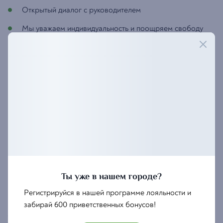
Открытый диалог с руководителем
Мы уважаем индивидуальность и поощряем свободу
Развитие личностное и профессиональное
Реальная возможность карьерного роста
Наши вакансии
Официант «Супры»
— это хозяин стола, тот, кто создает праздник для гостей каждый
день. Главная задача — дарить счастье гостям! Наши хозяева столов
рассказывают тосты гостям, играют с ними в игры, веселят шутками
Ты уже в нашем городе?
и крутыми историями! Если ты готов к этому и считаешь, что жить
Регистрируйся в нашей программе лояльности и
не можешь без веселья и общения, то это точно твое!
забирай 600 приветственных бонусов!
Хозяин/хозяйка зала