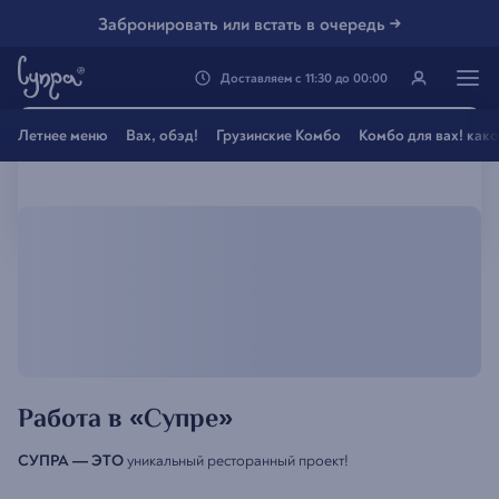
Забронировать или встать в очередь →
Доставляем
с
11:30
до
00:00
Генацвале, твой город
Летнее меню
Вах, обэд!
Грузинские Комбо
Комбо для вах! как
Владивосток
?
Все вэрно
Нэт, другой
Работа в «Супре»
СУПРА — ЭТО
уникальный ресторанный проект!