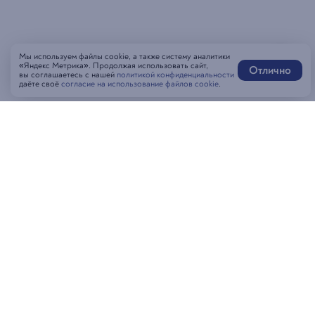
Мы используем файлы cookie, а также систему аналитики
«Яндекс Метрика». Продолжая использовать сайт,
Отлично
вы соглашаетесь с нашей
политикой конфиденциальности
даёте своё
согласие на использование файлов cookie
.
Написать нам
MAX-бот
Оставить отзыв
Забронировать стол