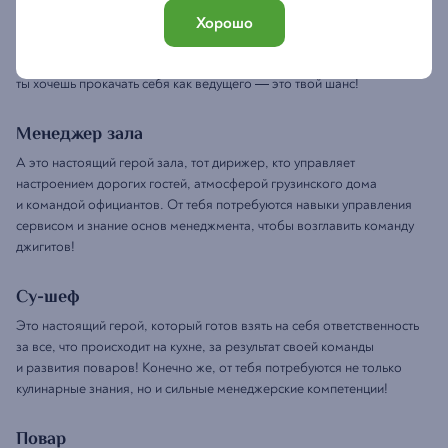
Эти ребята умудряются держать очередь генацвале, ожидающих
Хорошо
своего стола! Да не просто держать, а делать так, чтобы люди
пропускали свою, — настолько им весело и увлекательно там! Если
ты хочешь прокачать себя как ведущего — это твой шанс!
Менеджер зала
А это настоящий герой зала, тот дирижер, кто управляет
настроением дорогих гостей, атмосферой грузинского дома
и командой официантов. От тебя потребуются навыки управления
сервисом и знание основ менеджмента, чтобы возглавить команду
джигитов!
Су-шеф
Это настоящий герой, который готов взять на себя ответственность
за все, что происходит на кухне, за результат своей команды
и развития поваров! Конечно же, от тебя потребуются не только
кулинарные знания, но и сильные менеджерские компетенции!
Повар