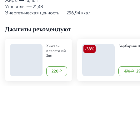
Жиры
—
16,46 г
Углеводы
—
21,48 г
Энергетическая ценность
—
296,94 ккал
Джигиты рекомендуют
Хинкали
Барбарини 0
-
38
%
с телятиной
2шт
220
470
2
₽
₽