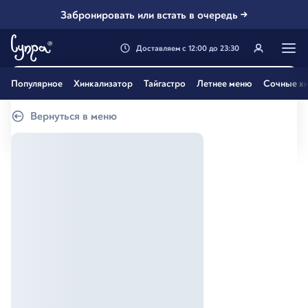
Забронировать или встать в очередь →
Доставляем
с
12:00
до
23:30
Генацвале, твой город
Популярное
Хинкализатор
Тайгастро
Летнее меню
Сочные хи
Екатеринбург
?
Вернуться в меню
Все вэрно
Нэт, другой