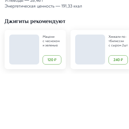
Углеводы
—
28,46 г
Энергетическая ценность
—
191,33 ккал
Джигиты рекомендуют
Мацони
Хинкали по-
с чесноком
тбилисски
и зеленью
с сыром 2шт
120
240
₽
₽