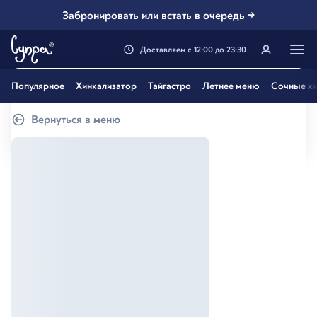
Забронировать или встать в очередь →
Доставляем
с
12:00
до
23:30
Генацвале, твой город
Популярное
Хинкализатор
Тайгастро
Летнее меню
Сочные хи
Екатеринбург
?
Вернуться в меню
Все вэрно
Нэт, другой