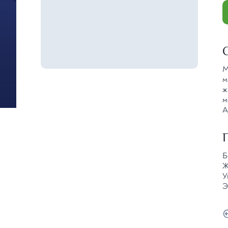
М
м
ж
м
А
Б
Ж
У
Э