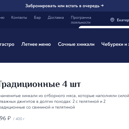
Забронировать или встать в очередь →
ню
Контакты
Бар
Доставка
Программа
Екате
лояльности
Генацвале, 
Екатери
гастро
Летнее меню
Сочные хинкали
Чебуреки и
Все вэрно
Традиционные 4 шт
наменитые хинкали из отборного мяса, которые наполняли сило
тважных джигитов в долгих походах: 2 с телятиной и 2
радиционные со свининой и телятиной
96
₽
/
400 г