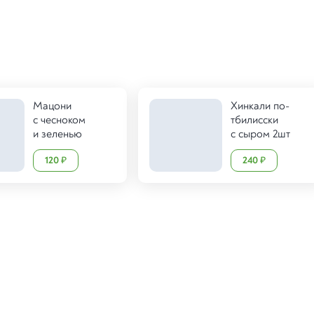
Мацони
Хинкали по-
с чесноком
тбилисски
и зеленью
с сыром 2шт
120
240
₽
₽