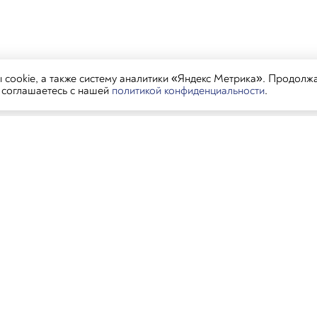
cookie, а также систему аналитики «Яндекс Метрика». Продолж
ы соглашаетесь с нашей
политикой конфиденциальности
.
тораны
Контакты
Пиши в MAX, 
еринбург
Пиши в MAX, Ген