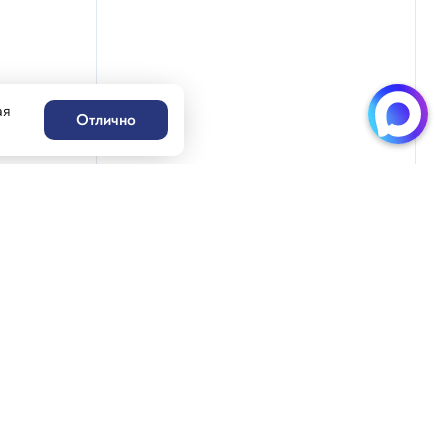
ая
Отлично
Написать нам
Генацвале!
ацвале!