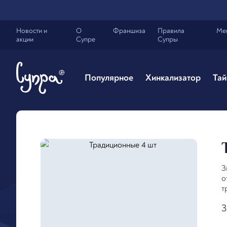
Новости и
О
Франшиза
Правила
Ме
акции
Супре
Супры
Популярное
Хинкализатор
Тай
З
о
т
3