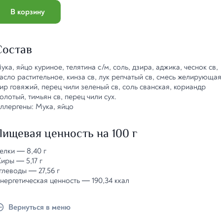
В корзину
Состав
ука, яйцо куриное, телятина с/м, соль, дзира, аджика, чеснок св,
асло растительное, кинза св, лук репчатый св, смесь желирующая
ир говяжий, перец чили зеленый св, соль сванская, кориандр
олотый, тимьян св, перец чили сух.
ллергены: Мука, яйцо
Пищевая ценность на 100 г
елки
—
8,40 г
иры
—
5,17 г
глеводы
—
27,56 г
нергетическая ценность
—
190,34 ккал
Вернуться в меню