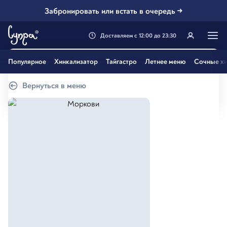
Забронировать или встать в очередь →
Доставляем
с
12:00
до
23:30
Генацвале, твой город
Популярное
Хинкализатор
Тайгастро
Летнее меню
Сочные хи
Екатеринбург
?
Вернуться в меню
Все вэрно
Нэт, другой