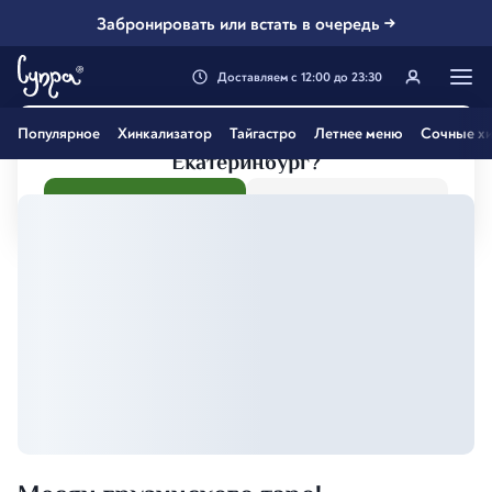
Забронировать или встать в очередь →
Доставляем
с
12:00
до
23:30
Генацвале, твой город
Популярное
Хинкализатор
Тайгастро
Летнее меню
Сочные хи
Екатеринбург
?
Все вэрно
Нэт, другой