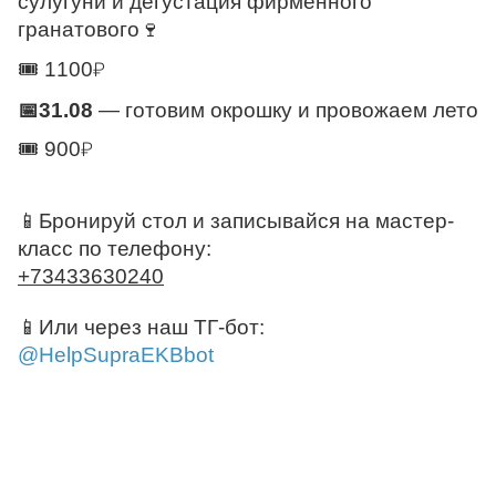
сулугуни и дегустация фирменного 
гранатового🍷
🎟️ 1100
₽
📅31.08
 — готовим окрошку и провожаем лето
🎟️ 900
₽
📱Бронируй стол и записывайся на мастер-
класс по телефону: 
+73433630240
📱Или через наш ТГ-бот:
@HelpSupraEKBbot