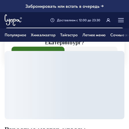
Забронировать или встать в очередь →
Доставляем
с
12:00
до
23:30
Генацвале, твой город
Популярное
Хинкализатор
Тайгастро
Летнее меню
Сочные хи
Екатеринбург
?
Все вэрно
Нэт, другой