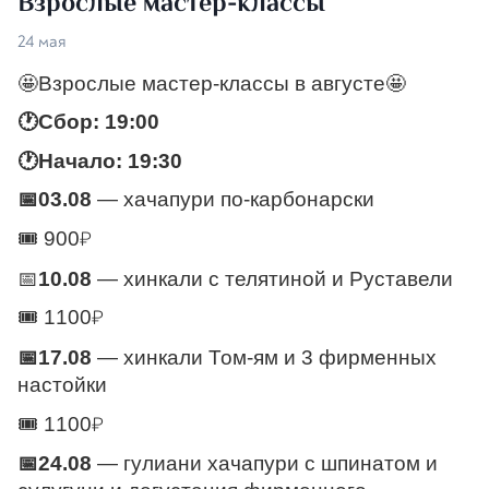
Взрослые мастер-классы
24 мая
🤩Взрослые мастер-классы в августе🤩
🕐Сбор: 19:00
🕐Начало: 19:30
📅03.08
 — хачапури по-карбонарски
🎟️ 900
₽
📅
10.08
 — хинкали с телятиной и Руставели 
🎟️ 1100
₽
📅17.08
 — хинкали Том-ям и 3 фирменных 
настойки
🎟️ 1100
₽
📅24.08
 — гулиани хачапури с шпинатом и 