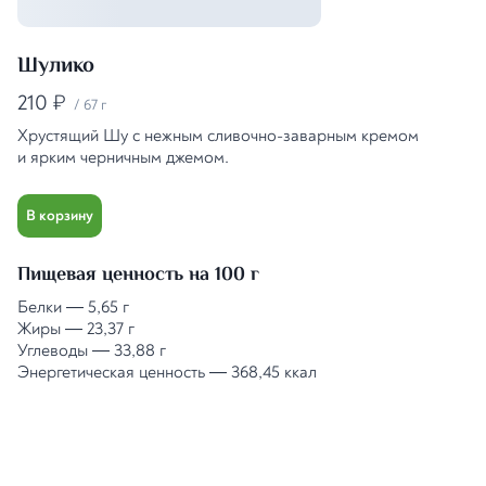
Шулико
210
₽
/
67 г
Хрустящий Шу с нежным сливочно-заварным кремом
и ярким черничным джемом.
В корзину
Пищевая ценность на 100 г
Белки
—
5,65 г
Жиры
—
23,37 г
Углеводы
—
33,88 г
Энергетическая ценность
—
368,45 ккал