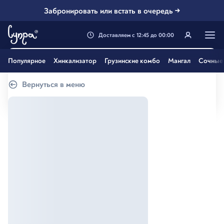
Забронировать или встать в очередь →
Доставляем
с
12:45
до
00:00
Генацвале, твой город
Популярное
Хинкализатор
Грузинские комбо
Мангал
Сочные 
Казань
?
Вернуться в меню
Все вэрно
Нэт, другой