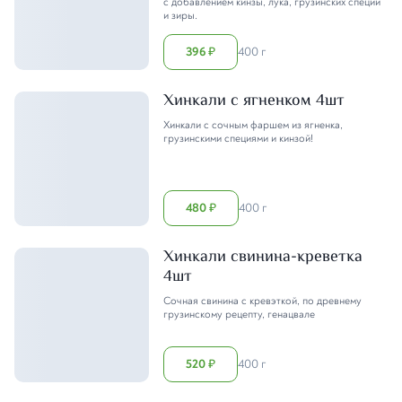
с добавлением кинзы, лука, грузинских специй
и зиры.
396
400 г
₽
Хинкали с ягненком 4шт
Хинкали с сочным фаршем из ягненка,
грузинскими специями и кинзой!
480
400 г
₽
Хинкали свинина-креветка
4шт
Сочная свинина с кревэткой, по древнему
грузинскому рецепту, генацвале
520
400 г
₽