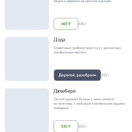
яйцом и жареной на мангале курицей.
460
430 г
₽
Дэда
Сливочный грибной крем-суп с ароматным
трюфельным маслом.
Дорогой, разобрали
310 г
Дюшбара
Легкий куриный бульон с мини-хинкали
из телятины, с любовью слепленными нашими
поварами
530
350 г
₽