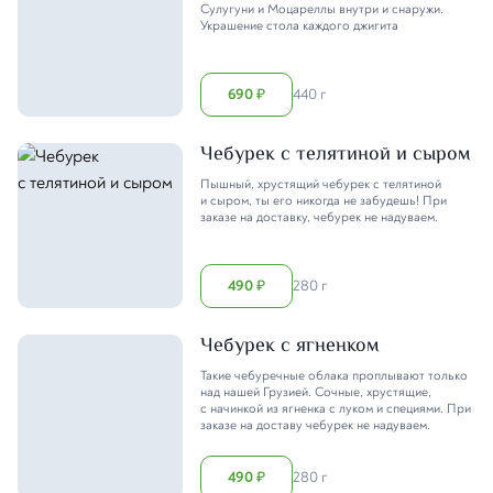
Сулугуни и Моцареллы внутри и снаружи.
Украшение стола каждого джигита
690
440 г
₽
Чебурек с телятиной и сыром
Пышный, хрустящий чебурек с телятиной
и сыром, ты его никогда не забудешь! При
заказе на доставку, чебурек не надуваем.
490
280 г
₽
Чебурек с ягненком
Такие чебуречные облака проплывают только
над нашей Грузией. Сочные, хрустящие,
с начинкой из ягненка с луком и специями. При
заказе на доставу чебурек не надуваем.
490
280 г
₽