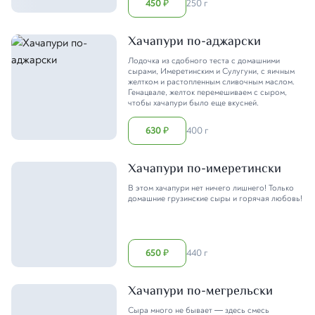
450
250 г
₽
Хачапури по-аджарски
Лодочка из сдобного теста с домашними
сырами, Имеретинским и Сулугуни, с яичным
желтком и растопленным сливочным маслом.
Генацвале, желток перемешиваем с сыром,
чтобы хачапури было еще вкусней.
630
400 г
₽
Хачапури по-имеретински
В этом хачапури нет ничего лишнего! Только
домашние грузинские сыры и горячая любовь!
650
440 г
₽
Хачапури по-мегрельски
Сыра много не бывает — здесь смесь