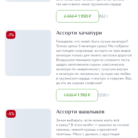
так нам и велит наше грузинское сердце.
2 050
1 950
862 г
₽
₽
Ассорти хачапури
-
7
%
Генацвале, что может быть лучше хачапури?
Только целых 3 хачапури сразу! Мы собрали
настоящее сокровище: ассорти из трех видов
хачапури только для твоего застолья дорогой.
Воздушное пеновани пури из слоеного теста,
щедро наполненное сыром, классическое
хачапури по-имеретински с сулугуни внутри
и хачапури по-мегрельски, гд сыра-как любви
в грузинском сердце: и внутри, и снаружи. Вах,
да это же сырная симфония!
1 920
1 790
1200 г
₽
₽
Ассорти шашлыков
-
5
%
Зачем выбирать, если можно взять всё
и сразу? В этом комбо — шашлык из сочной
свинины, нежной курицы и ароматной
телятины. Мясо с дымком, с хрустящей