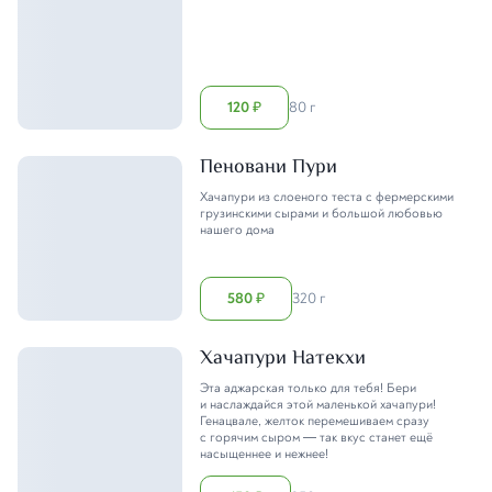
120
80 г
₽
Пеновани Пури
Хачапури из слоеного теста с фермерскими
грузинскими сырами и большой любовью
нашего дома
580
320 г
₽
Хачапури Натекхи
Эта аджарская только для тебя! Бери
и наслаждайся этой маленькой хачапури!
Генацвале, желток перемешиваем сразу
с горячим сыром — так вкус станет ещё
насыщеннее и нежнее!