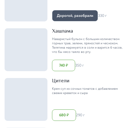
Дорогой, разобрали
330 г
Хашлама
Наваристый бульон с большим количеством
горных трав, зелени, пряностей и чесноком.
Телятина маринуется в соли и варится 6 часов,
что бы мясо таяло во рту.
740
350 г
₽
Цители
Крем суп из сочных томатов с добавлением
свежих креветок и сыра
680
290 г
₽