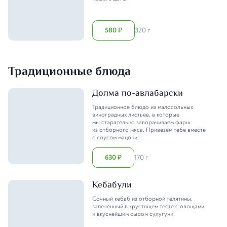
580
320 г
₽
Традиционные блюда
Долма по-авлабарски
Традиционное блюдо из малосольных
виноградных листьев, в которые
мы старательно заворачиваем фарш
из отборного мяса. Привезем тебе вместе
с соусом мацони;
630
170 г
₽
Кебабули
Сочный кебаб из отборной телятины,
запеченный в хрустящем тесте с овощами
и вкуснейшим сыром сулугуни.