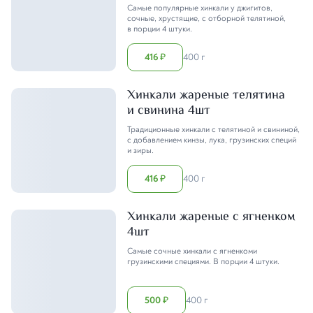
Самые популярные хинкали у джигитов,
сочные, хрустящие, с отборной телятиной,
в порции 4 штуки.
416
400 г
₽
Хинкали жареные телятина
и свинина 4шт
Традиционные хинкали с телятиной и свининой,
с добавлением кинзы, лука, грузинских специй
и зиры.
416
400 г
₽
Хинкали жареные с ягненком
4шт
Самые сочные хинкали с ягненкоми
грузинскими специями. В порции 4 штуки.
500
400 г
₽