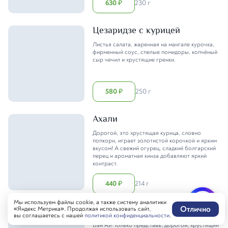
630
230 г
₽
Цезаридзе с курицей
Листья салата, жаренная на мангале курочка,
фирменный соус, спелые помидоры, копчёный
сыр чечил и хрустящие гренки.
580
250 г
₽
Ахали
Дорогой, это хрустящая курица, словно
попкорн, играет золотистой корочкой и ярким
вкусом! А свежий огурец, сладкий болгарский
перец и ароматная кинза добавляют яркий
контраст.
440
214 г
₽
Мы используем файлы cookie, а также систему аналитики
Отлично
Сололаки креветидзе
«Яндекс Метрика». Продолжая использовать сайт,
вы соглашаетесь с нашей
политикой конфиденциальности
.
Вай мэ! Только представь, дорогой, хрустящий