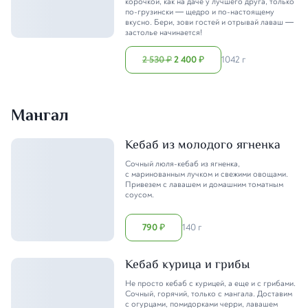
корочкой, как на даче у лучшего друга, только
по-грузински — щедро и по-настоящему
вкусно. Бери, зови гостей и отрывай лаваш —
застолье начинается!
2 530
2 400
1042 г
₽
₽
Мангал
Кебаб из молодого ягненка
Сочный люля-кебаб из ягненка,
с маринованным лучком и свежими овощами.
Привезем с лавашем и домашним томатным
соусом.
790
140 г
₽
Кебаб курица и грибы
Не просто кебаб с курицей, а еще и с грибами.
Сочный, горячий, только с мангала. Доставим
с огурцами, помидорками черри, лавашем