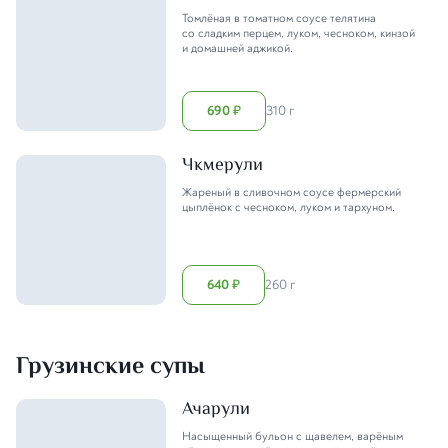
Томлёная в томатном соусе телятина
со сладким перцем, луком, чесноком, кинзой
и домашней аджикой.
690
310 г
₽
Чкмерули
Жареный в сливочном соусе фермерский
цыплёнок с чесноком, луком и тархуном.
640
260 г
₽
Грузинские супы
Ачарули
Насыщенный бульон с щавелем, варёным