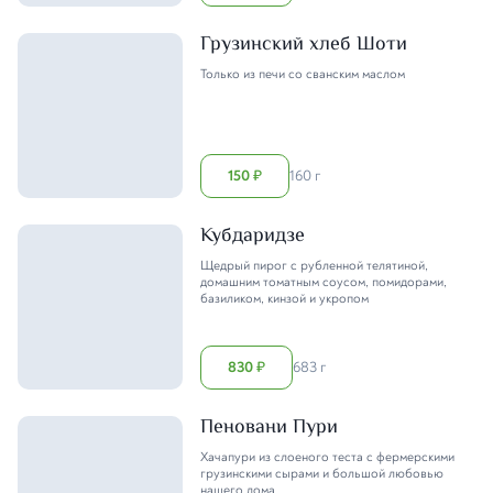
Грузинский хлеб Шоти
Только из печи со сванским маслом
150
160 г
₽
Кубдаридзе
Щедрый пирог с рубленной телятиной,
домашним томатным соусом, помидорами,
базиликом, кинзой и укропом
830
683 г
₽
Пеновани Пури
Хачапури из слоеного теста с фермерскими
грузинскими сырами и большой любовью
нашего дома