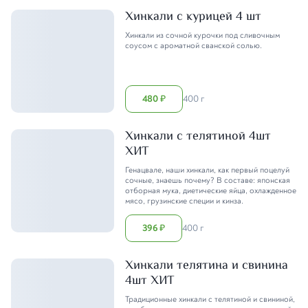
Хинкали с курицей 4 шт
Хинкали из сочной курочки под сливочным
соусом с ароматной сванской солью.
480
400 г
₽
Хинкали с телятиной 4шт
ХИТ
Генацвале, наши хинкали, как первый поцелуй
сочные, знаешь почему? В составе: японская
отборная мука, диетические яйца, охлажденное
мясо, грузинские специи и кинза.
396
400 г
₽
Хинкали телятина и свинина
4шт ХИТ
Традиционные хинкали с телятиной и свининой,