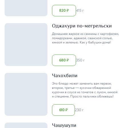
820
415 г
₽
Оджахури по-мегрельски
Домашнее жаркое из свинины с картофелем,
помидорками, аджикой, сванской солью,
кинзой и зеленью. Как у бабушки дома!
680
350 г
₽
Чахохбили
Это блюдо может заменить вам первое,
второе, третье — кусочки обжаренной
курочки в соусе из томатов с луком, кинзой
и специями. Просто пальчики оближешь!
610
230 г
₽
Чашушули