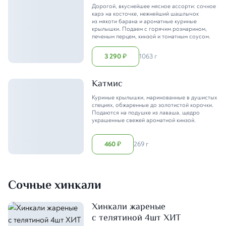
Дорогой, вкуснейшее мясное ассорти: сочное
карэ на косточке, нежнейший шашлычок
из мякоти барана и ароматные куриные
крылышки. Подаем с горячим розмарином,
печеным перцем, кинзой и томатным соусом.
3 290
1063 г
₽
Катмис
Куриные крылышки, маринованные в душистых
специях, обжаренные до золотистой корочки.
Подаются на подушке из лаваша, щедро
украшенные свежей ароматной кинзой.
460
269 г
₽
Сочные хинкали
Хинкали жареные
с телятиной 4шт ХИТ