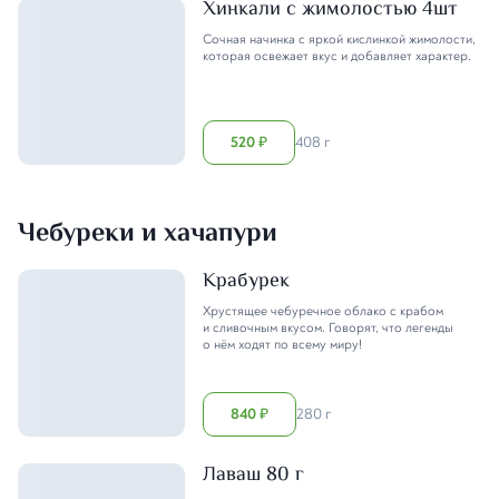
Хинкали с жимолостью 4шт
Сочная начинка с яркой кислинкой жимолости,
которая освежает вкус и добавляет характер.
520
408 г
₽
Чебуреки и хачапури
Крабурек
Хрустящее чебуречное облако с крабом
и сливочным вкусом. Говорят, что легенды
о нём ходят по всему миру!
840
280 г
₽
Лаваш 80 г