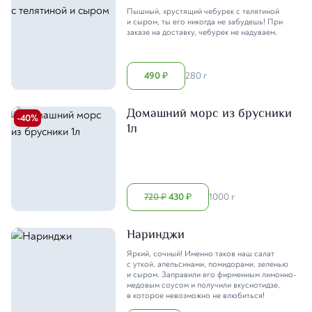
Пышный, хрустящий чебурек с телятиной
и сыром, ты его никогда не забудешь! При
заказе на доставку, чебурек не надуваем.
490
280 г
₽
Домашний морс из брусники
-
40
%
1л
720
430
1000 г
₽
₽
Наринджи
Яркий, сочный! Именно таков наш салат
с уткой, апельсинами, помидорами, зеленью
и сыром. Заправили его фирменным лимонно-
медовым соусом и получили вкуснотидзе,
в которое невозможно не влюбиться!