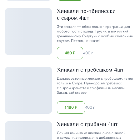
Хинкали по-тбилисски
с сыром 4шт
Эти хинкали — обязательная программа для
любого гостя столицы Грузии: в них мягкий
домашний сыр Сулугуни с особым сливочным
соусом. Пестня, не иначе!
480
400 г
₽
Хинкали с гребешком 4шт
Дальневосточные хинкали с гребешком, такие
только в Супре. Приморский гребешок
с сыром креметте и трюфельным маслом.
Заказывай скорее!
1 180
400 г
₽
Хинкали с грибами 4шт
Сочная начинка из шампиньонов с кинзой
и домашними сливками, с добавлением