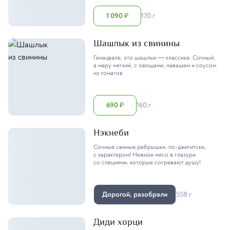
1 090
170 г
₽
Шашлык из свинины
Генацвале, это шашлык — классика. Сочный,
в меру мягкий, с овощами, лавашем и соусом
из томатов
690
160 г
₽
Нэкнеби
Сочные свиные ребрышки, по-джигитски,
с характером! Нежное мясо в глазури
со специями, которые согревают душу!
Дорогой, разобрали
558 г
Диди хорци