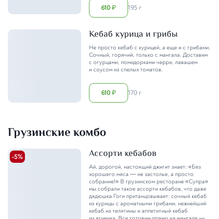
610
195 г
₽
Кебаб курица и грибы
Не просто кебаб с курицей, а еще и с грибами.
Сочный, горячий, только с мангала. Доставим
с огурцами, помидорками черри, лавашем
и соусом из спелых томатов.
610
170 г
₽
Грузинские комбо
Ассорти кебабов
-
5
%
Ай, дорогой, настоящий джигит знает: «Без
хорошего мяса — не застолье, а просто
собрание!» В грузинском ресторане «Супра»
мы собрали такое ассорти кебабов, что даже
дядюшка Гоги пританцовывает: сочный кебаб
из курицы с ароматными грибами, нежнейший
кебаб из телятины и аппетитный кебаб
из ягненка. Все готовим прямо на мангале —