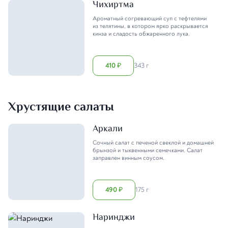
Чихиртма
Ароматный согревающий суп с тефтелями
из телятины, в котором ярко раскрывается
кинза и сладость обжаренного лука.
410
343 г
₽
Хрустящие салаты
Аркали
Сочный салат с печеной свеклой и домашней
брынзой и тыквенными семечками. Салат
заправлен винным соусом.
490
175 г
₽
Наринджи