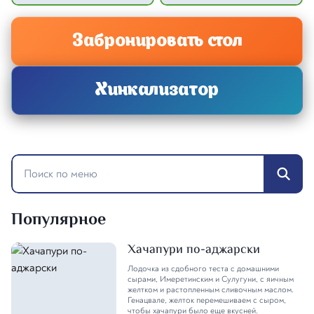
Забронировать стол
Хинкализатор
Популярное
Хачапури по-аджарски
Лодочка из сдобного теста с домашними
сырами, Имеретинским и Сулугуни, с яичным
желтком и растопленным сливочным маслом.
Генацвале, желток перемешиваем с сыром,
чтобы хачапури было еще вкусней.