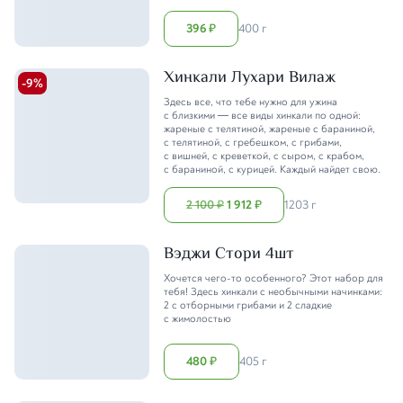
396
400 г
₽
Хинкали Лухари Вилаж
-
9
%
Здесь все, что тебе нужно для ужина
с близкими — все виды хинкали по одной:
жареные с телятиной, жареные с бараниной,
с телятиной, с гребешком, с грибами,
с вишней, с креветкой, с сыром, с крабом,
с бараниной, с курицей. Каждый найдет свою.
2 100
1 912
1203 г
₽
₽
Вэджи Стори 4шт
Хочется чего-то особенного? Этот набор для
тебя! Здесь хинкали с необычными начинками:
2 с отборными грибами и 2 сладкие
с жимолостью
480
405 г
₽