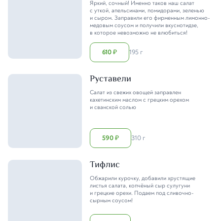
Яркий, сочный! Именно таков наш салат
с уткой, апельсинами, помидорами, зеленью
и сыром. Заправили его фирменным лимонно-
медовым соусом и получили вкуснотидзе,
в которое невозможно не влюбиться!
610
195 г
₽
Руставели
Салат из свежих овощей заправлен
кахетинским маслом с грецким орехом
и сванской солью
590
310 г
₽
Тифлис
Обжарили курочку, добавили хрустящие
листья салата, копчёный сыр сулугуни
и грецкие орехи. Подаем под сливочно-
сырным соусом!