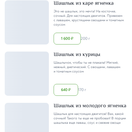
Шашлык из каре ягненка
Это не шашлык, это мечта! На косточке,
сочный. Для настоящих джигитов. Привезем
с лавашем, хрустящими овощами и томатным
соусом
1 600
200 г
₽
Шашлык из курицы
Шашлычок, чтобы ты не плакала! Мягкий,
нежный, диетический. С овощами, лавашем
и томатным соусом
640
170 г
₽
Шашлык из молодого ягненка
Шашлык для настоящих джигитов! Вах, какой
сочный! Такого ты еще не пробовал! В порции
шашлыка еще лаваш, соус и свежие овощи