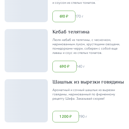
и соусом из спелых томатов.
610
170 г
₽
Кебаб телятина
Люля-кебаб из телятины, с чесночком,
маринованным луком, хрустящими овощами,
помидорками черри, соберем с собой еще
лаваш и соус из спелых томатов.
690
140 г
₽
Шашлык из вырезки говядины
Ароматный и сочный шашлык из вырезки
говядины, маринованный по фирменному
рецепту Шефа. Заказывай скорее!
1 200
190 г
₽