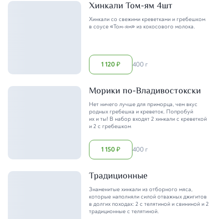
Хинкали Том-ям 4шт
Хинкали со свежими креветками и гребешком
в соусе «Том-ям» из кокосового молока.
1 120
400 г
₽
Морики по-Владивостокски
Нет ничего лучше для приморца, чем вкус
родных гребешка и креветок. Попробуй
их и ты! В набор входят 2 хинкали с креветкой
и 2 с гребешком
1 150
400 г
₽
Традиционные
Знаменитые хинкали из отборного мяса,
которые наполняли силой отважных джигитов
в долгих походах: 2 с телятиной и свининой и 2
традиционные с телятиной.