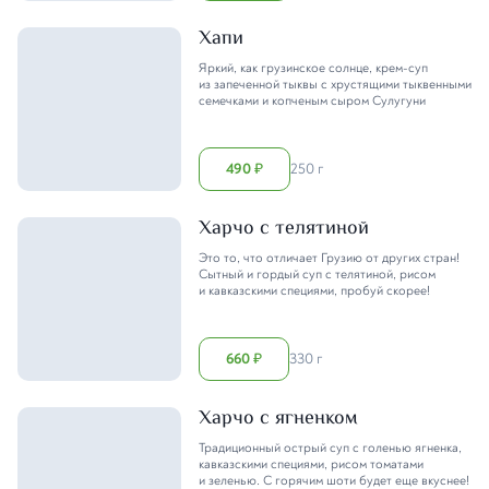
Хапи
Яркий, как грузинское солнце, крем-суп
из запеченной тыквы с хрустящими тыквенными
семечками и копченым сыром Сулугуни
490
250 г
₽
Харчо с телятиной
Это то, что отличает Грузию от других стран!
Сытный и гордый суп с телятиной, рисом
и кавказскими специями, пробуй скорее!
660
330 г
₽
Харчо с ягненком
Традиционный острый суп с голенью ягненка,
кавказскими специями, рисом томатами
и зеленью. С горячим шоти будет еще вкуснее!