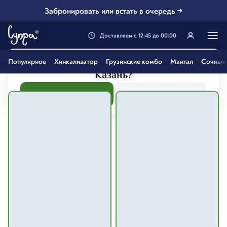
Забронировать или встать в очередь →
Доставляем
с
12:45
до
00:00
Генацвале, твой город
Популярное
Хинкализатор
Грузинские комбо
Мангал
Сочные 
Казань
?
Все вэрно
Нэт, другой