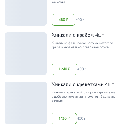
чесночка.
480
400 г
₽
Хинкали с крабом 4шт
Хинкали из фаланги сочного камчатского
краба в карамельно-сливочном соусе.
1 240
400 г
₽
Хинкали с креветками 4шт
Хинкали с креветкой, с сыром страчателла,
с добавлением кинзы и томатов. Вах, какие
сочные!
1 120
400 г
₽