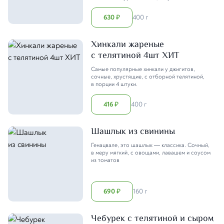
630
400 г
₽
Хинкали жареные
с телятиной 4шт ХИТ
Самые популярные хинкали у джигитов,
сочные, хрустящие, с отборной телятиной,
в порции 4 штуки.
416
400 г
₽
Шашлык из свинины
Генацвале, это шашлык — классика. Сочный,
в меру мягкий, с овощами, лавашем и соусом
из томатов
690
160 г
₽
Чебурек с телятиной и сыром