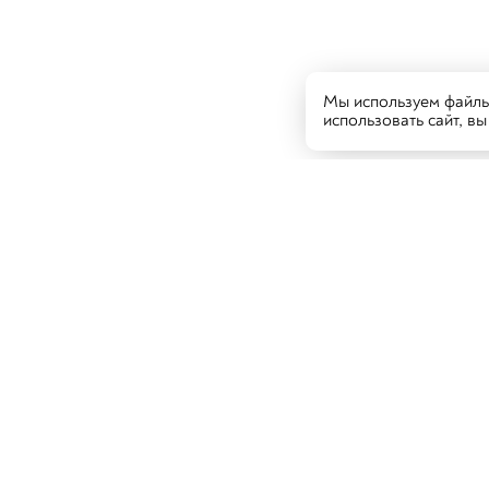
Мы используем файлы 
использовать сайт, в
Гостям
Рес
Каза
Новости и акции
Каз
Доставка и оплата
Сама