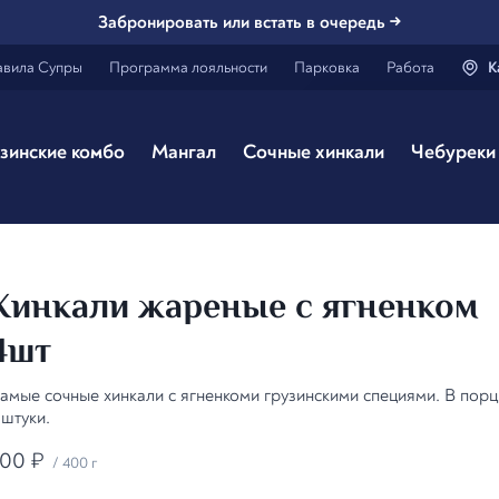
Забронировать или встать в очередь →
авила Супры
Программа лояльности
Парковка
Работа
К
Генацвале,
Каз
зинские комбо
Мангал
Сочные хинкали
Чебуреки 
Все вэрно
Хинкали жареные с ягненком
4шт
амые сочные хинкали с ягненкоми грузинскими специями. В порц
 штуки.
500
₽
/
400 г