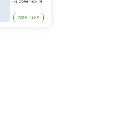
из облепихи 1л
720
430
₽
₽