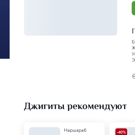
Б
Ж
У
Э
Джигиты рекомендуют
Наршараб
-
40
%