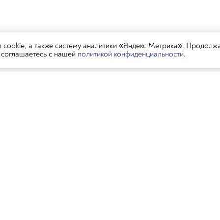
cookie, а также систему аналитики «Яндекс Метрика». Продолж
ы соглашаетесь с нашей
политикой конфиденциальности
.
тораны
Контакты
Пиши в MAX, 
нь
Пиши в MAX, Ген
ань, ул. Баумана, 58А
+7 (843) 233-
ра