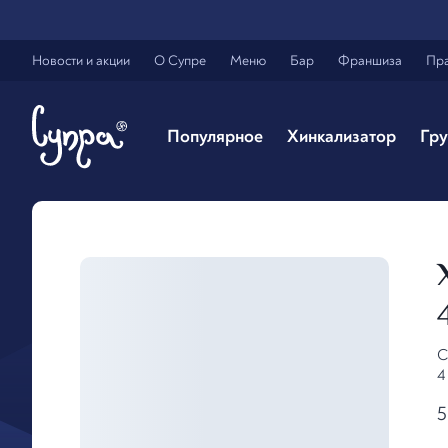
Новости и акции
О Супре
Меню
Бар
Франшиза
Пр
Популярное
Хинкализатор
Гру
С
4