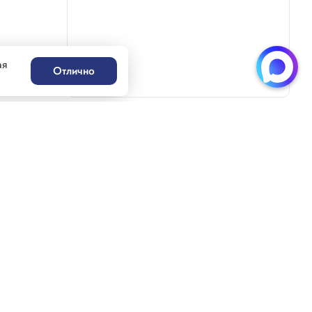
ая
Отлично
Написать нам
Генацвале!
ацвале!
55-30
MAX-бот