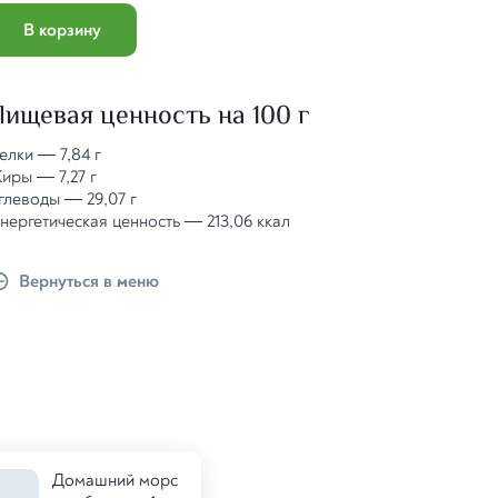
В корзину
Пищевая ценность на 100 г
елки
—
7,84 г
иры
—
7,27 г
глеводы
—
29,07 г
нергетическая ценность
—
213,06 ккал
Вернуться в меню
Домашний морс