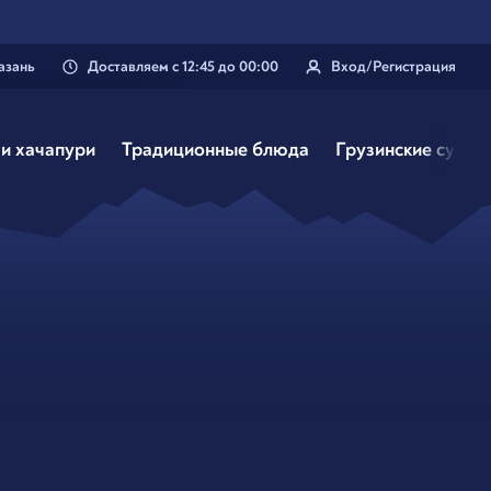
азань
Доставляем
с
12:45
до
00:00
Вход/Регистрация
 твой город
ань
?
и хачапури
Традиционные блюда
Грузинские супы
Нэт, другой