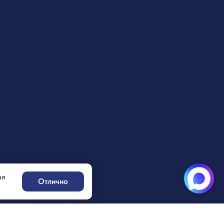
ая
Отлично