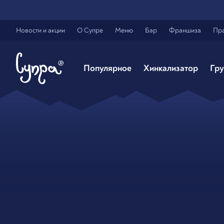
Новости и акции
О Супре
Меню
Бар
Франшиза
Пр
Популярное
Хинкализатор
Гру