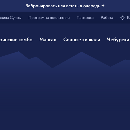
Забронировать или встать в очередь →
авила Супры
Программа лояльности
Парковка
Работа
К
Генацвале,
Каз
зинские комбо
Мангал
Сочные хинкали
Чебуреки 
Все вэрно