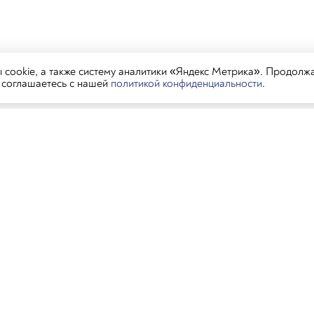
cookie, а также систему аналитики «Яндекс Метрика». Продолж
ы соглашаетесь с нашей
политикой конфиденциальности
.
тораны
Контакты
Пиши в MAX, 
нь
Пиши в MAX, Ген
ань, ул. Баумана, 58А
+7 (843) 233-