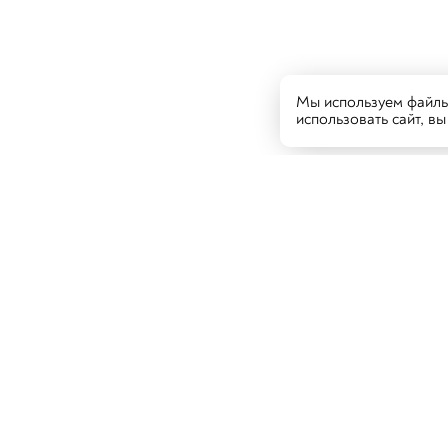
Мы используем файлы 
использовать сайт, в
Гостям
Рес
Каза
Новости и акции
Каз
Доставка и оплата