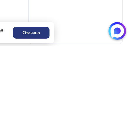
ая
Отлично
Написать нам
Генацвале!
ацвале!
55-30
MAX-бот