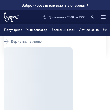
Забронировать или встать в очередь →
Доставляем
с
12:00
до
23:30
Генацвале, твой город
Популярное
Хинкализатор
Волжский сезон
Летнее меню
Ман
Самара
?
Вернуться в меню
Все вэрно
Нэт, другой