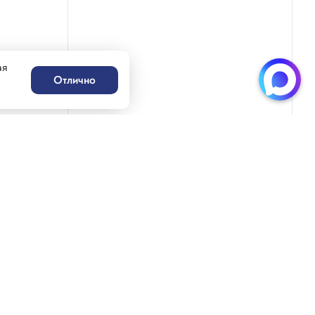
ая
Отлично
Написать нам
Генацвале!
ацвале!