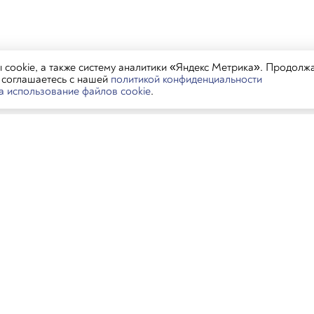
cookie, а также систему аналитики «Яндекс Метрика». Продолж
ы соглашаетесь с нашей
политикой конфиденциальности
на использование файлов cookie
.
тораны
Контакты
Пиши в MAX, 
ра
Пиши в MAX, Ген