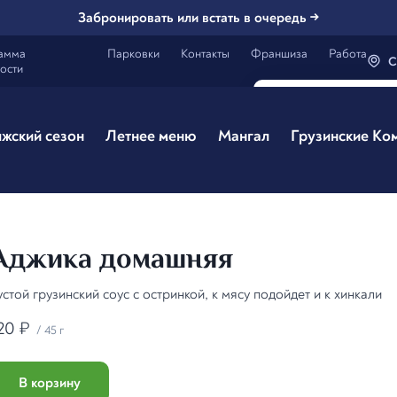
Забронировать или встать в очередь →
амма
Парковки
Контакты
Франшиза
Работа
С
ости
Генацвале,
Сам
жский сезон
Летнее меню
Мангал
Грузинские Ко
Все вэрно
Аджика домашняя
устой грузинский соус с остринкой, к мясу подойдет и к хинкали
20
₽
/
45 г
В корзину