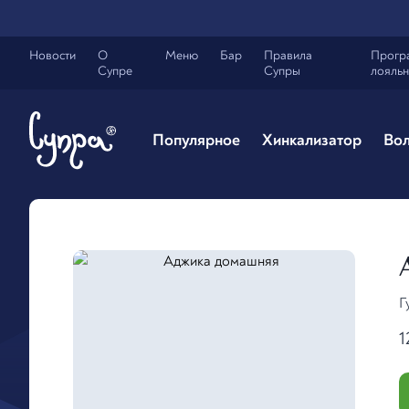
Новости
О
Меню
Бар
Правила
Прогр
Супре
Супры
лояльн
Популярное
Хинкализатор
Вол
Г
1