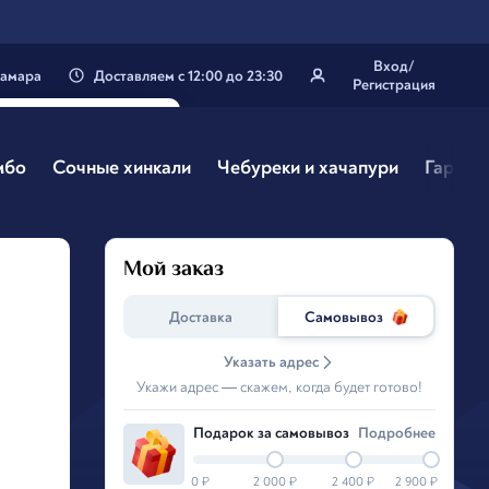
Вход/
амара
Доставляем
с
12:00
до
23:30
Регистрация
 твой город
ара
?
мбо
Сочные хинкали
Чебуреки и хачапури
Гарнир
Нэт, другой
Мой заказ
Доставка
Самовывоз
Указать адрес
Укажи адрес — скажем, когда будет готово!
Подарок за самовывоз
Подробнee
0
₽
2 000
₽
2 400
₽
2 900
₽