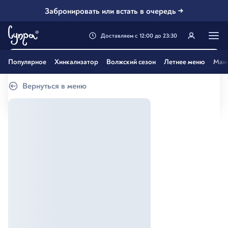
Забронировать или встать в очередь →
Доставляем
с
12:00
до
23:30
Генацвале, твой город
Популярное
Хинкализатор
Волжский сезон
Летнее меню
Ман
Самара
?
Вернуться в меню
Все вэрно
Нэт, другой