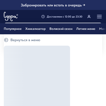
Забронировать или встать в очередь →
Доставляем
с
12:00
до
23:30
Генацвале, твой город
Популярное
Хинкализатор
Волжский сезон
Летнее меню
Ман
Самара
?
Вернуться в меню
Все вэрно
Нэт, другой