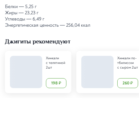
Белки
—
5,25 г
Жиры
—
23,23 г
Углеводы
—
6,49 г
Энергетическая ценность
—
256,04 ккал
Джигиты рекомендуют
Хинкали
Хинкали по-
с телятиной
тбилисски
2шт
с сыром 2шт
198
260
₽
₽