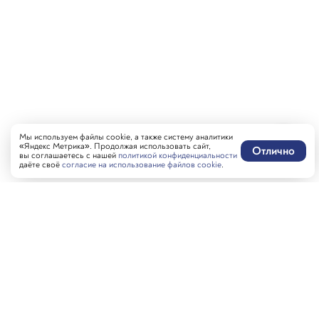
Мы используем файлы cookie, а также систему аналитики
«Яндекс Метрика». Продолжая использовать сайт,
Отлично
вы соглашаетесь с нашей
политикой конфиденциальности
даёте своё
согласие на использование файлов cookie
.
Написать нам
MAX-бот