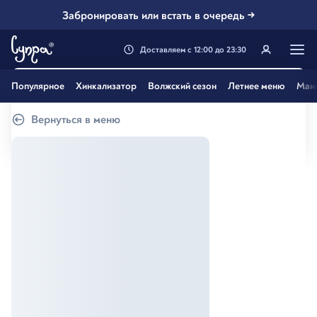
Забронировать или встать в очередь →
Доставляем
с
12:00
до
23:30
Генацвале, твой город
Популярное
Хинкализатор
Волжский сезон
Летнее меню
Ман
Самара
?
Вернуться в меню
Все вэрно
Нэт, другой