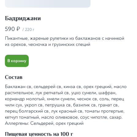
Бадриджани
590
₽
/
220 г
Пикантные, жареные рулетики из баклажанов с начинкой
из орехов, чесночка и грузинских специй
В корзину
Состав
Баклажан св, сельдерей св, кинза св, орех грецкий, масло
растительное, лук репчатый св, уцхо сунели, шафран,
кориандр молотый, хмели сунели, чеснок св, соль, перец
чили сух, укроп св, петрушка св, базилик св, гранат св,
перец болгарский св, лук красный св, томаты протертые,
кетчуп томатный, масло оливковое, соус чипотле, сахар.
Аллергены: Сельдерей, орех грецкий
Пищевая ценность на 100 г