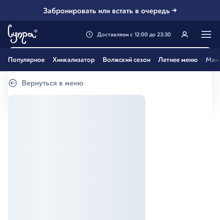
Забронировать или встать в очередь →
Доставляем
с
12:00
до
23:30
Генацвале, твой город
Популярное
Хинкализатор
Волжский сезон
Летнее меню
Ман
Самара
?
Вернуться в меню
Все вэрно
Нэт, другой