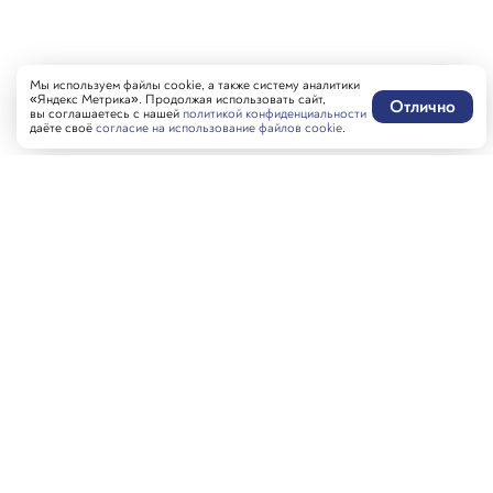
Мы используем файлы cookie, а также систему аналитики
«Яндекс Метрика». Продолжая использовать сайт,
Отлично
вы соглашаетесь с нашей
политикой конфиденциальности
даёте своё
согласие на использование файлов cookie
.
Написать нам
MAX-бот
Оставить отзыв
Забронировать стол