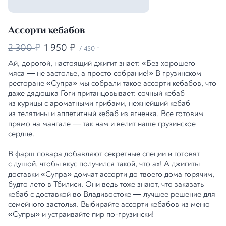
Ассорти кебабов
2 300
1 950
₽
₽
/
450 г
Ай, дорогой, настоящий джигит знает: «Без хорошего
мяса — не застолье, а просто собрание!» В грузинском
ресторане «Супра» мы собрали такое ассорти кебабов, что
даже дядюшка Гоги пританцовывает: сочный кебаб
из курицы с ароматными грибами, нежнейший кебаб
из телятины и аппетитный кебаб из ягненка. Все готовим
прямо на мангале — так нам и велит наше грузинское
сердце.
В фарш повара добавляют секретные специи и готовят
с душой, чтобы вкус получился такой, что ах! А джигиты
доставки «Супра» домчат ассорти до твоего дома горячим,
будто лето в Тбилиси. Они ведь тоже знают, что заказать
кебаб с доставкой во Владивостоке — лучшее решение для
семейного застолья. Выбирайте ассорти кебабов из меню
«Супры» и устраивайте пир по-грузински!