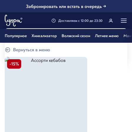
Забронировать или встать в очередь →
Доставляем
с
12:00
до
23:30
Генацвале, твой город
Популярное
Хинкализатор
Волжский сезон
Летнее меню
Ман
Самара
?
Вернуться в меню
Все вэрно
Нэт, другой
-
15
%