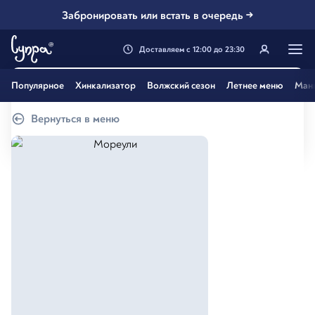
Забронировать или встать в очередь →
Доставляем
с
12:00
до
23:30
Генацвале, твой город
Популярное
Хинкализатор
Волжский сезон
Летнее меню
Ман
Самара
?
Вернуться в меню
Все вэрно
Нэт, другой