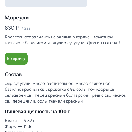
Мореули
830
₽
/
333 г
Креветки отправились на заплыв в горячем томатном
гаспачо с базиликом и тягучим сулугуни. Джигиты оценят!
В корзину
Состав
сыр сулугуни, масло растительное, масло сливочное,
базилик красный св., креветка с/м, соль, помидоры св.,
сельдерей св., перец красный болгарский, редис св., чеснок
св., перец чили, соль, ткемали красный
Пищевая ценность на 100 г
Белки
—
9,32 г
Жиры
—
11,36 г