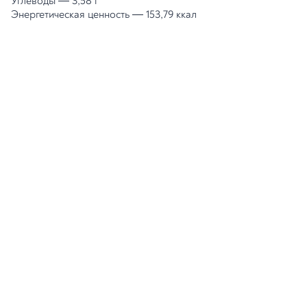
Углеводы
—
3,58 г
Энергетическая ценность
—
153,79 ккал