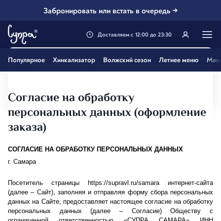
Забронировать или встать в очередь →
Доставляем
с
12:00
до
23:30
Генацвале, твой город
Популярное
Хинкализатор
Волжский сезон
Летнее меню
Ман
Самара
?
Все вэрно
Нэт, другой
Согласие на обработку
персональных данных (оформление
заказа)
СОГЛАСИЕ НА ОБРАБОТКУ ПЕРСОНАЛЬНЫХ ДАННЫХ
г. Самара
Посетитель страницы https://supravl.ru/samara интернет-сайта 
(далее – Сайт), заполняя и отправляя форму сбора персональных 
данных на Сайте, предоставляет настоящее согласие на обработку 
персональных данных (далее – Согласие) Обществу с 
ограниченной ответственностью «СУПРА САМАРА» ИНН 