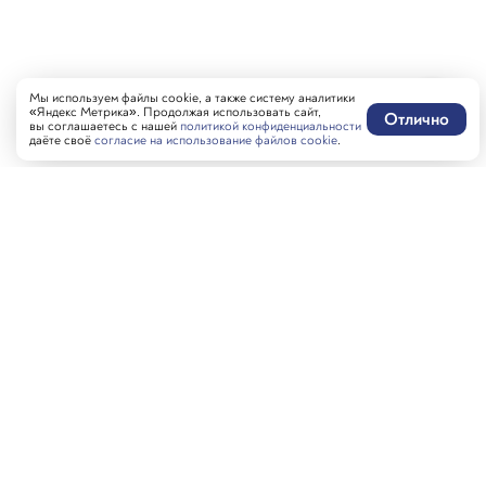
Мы используем файлы cookie, а также систему аналитики
«Яндекс Метрика». Продолжая использовать сайт,
Отлично
вы соглашаетесь с нашей
политикой конфиденциальности
даёте своё
согласие на использование файлов cookie
.
Написать нам
MAX-бот
Оставить отзыв
Забронировать стол