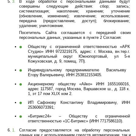
В ходе обработки с персональными данными будут 
совершены следующие действия: сбор; запись; 
систематизация; накопление; хранение; уточнение 
(обновление, изменение); извлечение; использование; 
передача (предоставление, доступ); блокирование; 
удаление; уничтожение.
Посетитель Сайта соглашается с передачей своих 
персональных данных, указанных в пункте 2 Согласия: 
Обществу с ограниченной ответственностью «АРК 
Студио» ИНН 9723219175, адрес: г. Москва, вн.тер.г. 
муниципальный округ Южнопортовый, ул 5-я 
Кожуховская, д. 9, помещ. 7П).
Индивидуальному предпринимателю  Васильеву  
Егору Валерьевичу, ИНН 253812153405.
Акционерному обществу «Айко» ИНН 1655166016, 
адрес 117587, город Москва, Варшавское ш., д. 118 к. 
1, эт 17 пом XLIX ком 2.
ИП Сафонову Константину Владимировичу, ИНН 
253606073391;
«Битрикс24» – Обществу с ограниченной 
ответственностью «1С-Битрикс» (ИНН 7717586110).
Согласие предоставляется на обработку персональных 
данных как с использованием средств автоматизации, так и 