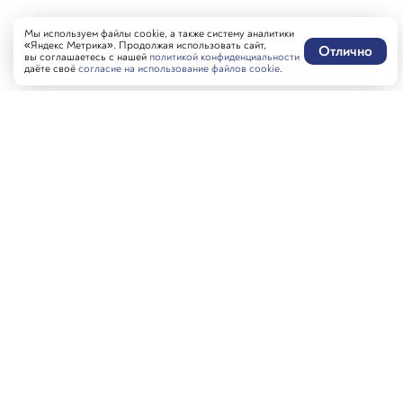
Мы используем файлы cookie, а также систему аналитики
«Яндекс Метрика». Продолжая использовать сайт,
Отлично
вы соглашаетесь с нашей
политикой конфиденциальности
даёте своё
согласие на использование файлов cookie
.
Написать нам
MAX-бот
Оставить отзыв
Забронировать стол
Гостям
Контакты
Пиши в MAX, Генацвале!