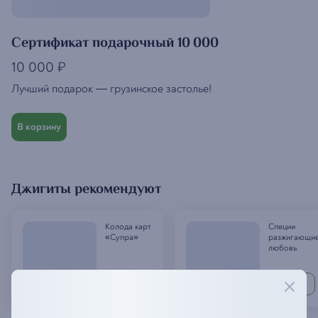
Сертификат подарочный 10 000
10 000
₽
Лучший подарок — грузинское застолье!
В корзину
Джигиты рекомендуют
Колода карт
Специи
«Супра»
разжигающи
любовь
370
100
₽
₽