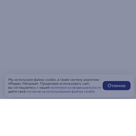
Мы используем файлы cookie, а также систему аналитики
«Яндекс Метрика». Продолжая использовать сайт,
Отлично
вы соглашаетесь с нашей
политикой конфиденциальности
даёте своё
согласие на использование файлов cookie
.