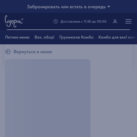
Забронировать или встать в очередь →
Доставляем
с
11:30
до
00:00
Генацвале, твой город
Летнее меню
Вах, обэд!
Грузинские Комбо
Комбо для вах! как
Владивосток
?
Вернуться в меню
Все вэрно
Нэт, другой