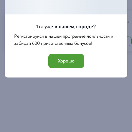
Джигиты рекомендуют
Руставели
Шашлык
из свинины
Ты уже в нашем городе?
Регистрируйся в нашей программе лояльности и
450
690
₽
₽
забирай 600 приветственных бонусов!
Хорошо