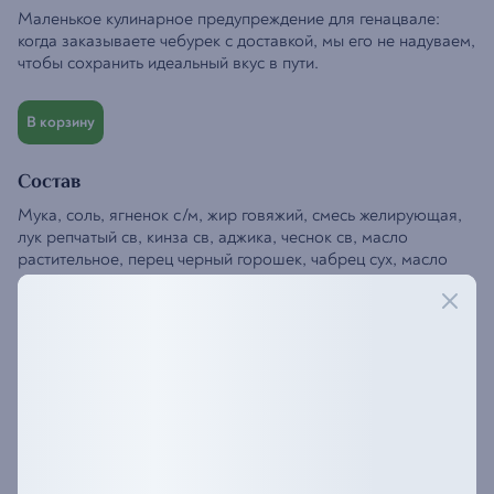
Маленькое кулинарное предупреждение для генацвале:
когда заказываете чебурек с доставкой, мы его не надуваем,
чтобы сохранить идеальный вкус в пути.
В корзину
Состав
Мука, соль, ягненок с/м, жир говяжий, смесь желирующая,
лук репчатый св, кинза св, аджика, чеснок св, масло
растительное, перец черный горошек, чабрец сух, масло
сливочное, кориандр молотый.
Аллергены: мука, масло сливочное
Пищевая ценность на 100 г
Белки
—
7,71 г
Жиры
—
5,94 г
Углеводы
—
30,33 г
Энергетическая ценность
—
205,63 ккал