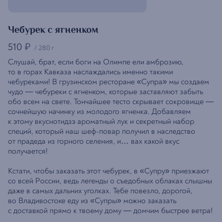
Чебурек с ягненком
510
₽
/
280 г
Слушай, брат, если боги на Олимпе ели амброзию,
то в горах Кавказа наслаждались именно такими
чебуреками! В грузинском ресторане «Супра» мы создаем
чудо — чебуреки с ягненком, которые заставляют забыть
обо всем на свете. Тончайшее тесто скрывает сокровище —
сочнейшую начинку из молодого ягненка. Добавляем
к этому вкуснотидзэ ароматный лук и секретный набор
специй, который наш шеф-повар получил в наследство
от прадеда из горного селения, и… вах какой вкус
получается!
Кстати, чтобы заказать этот чебурек, в «Супру» приезжают
со всей России, ведь легенды о съедобных облаках слышны
даже в самых дальних уголках. Тебе повезло, дорогой,
во Владивостоке еду из «Супры» можно заказать
с доставкой прямо к твоему дому — домчим быстрее ветра!