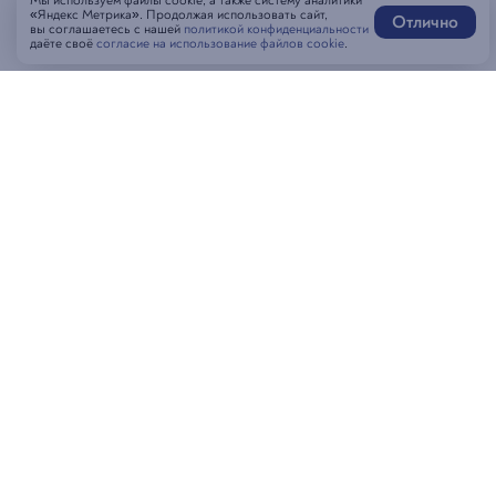
Мы используем файлы cookie, а также систему аналитики
«Яндекс Метрика». Продолжая использовать сайт,
Отлично
вы соглашаетесь с нашей
политикой конфиденциальности
даёте своё
согласие на использование файлов cookie
.
Написать нам
MAX-бот
Оставить отзыв
Забронировать стол
Гостям
Контакты
Пиши в MAX, Генацвале!
Новости и акции
Пиши в MAX, Генацвале!
Доставка и оплата
+7 (423) 202-99-60