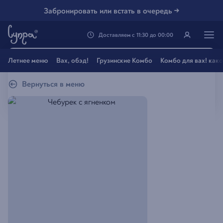
Забронировать или встать в очередь →
Доставляем
с
11:30
до
00:00
Генацвале, твой город
Летнее меню
Вах, обэд!
Грузинские Комбо
Комбо для вах! как
Владивосток
?
Вернуться в меню
Все вэрно
Нэт, другой